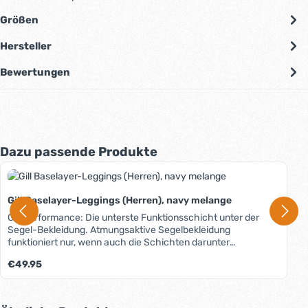
Größen
Hersteller
Bewertungen
Produktgalerie überspringen
Dazu passende Produkte
Gill Baselayer-Leggings (Herren), navy melange
Gill Performance: Die unterste Funktionsschicht unter der
Segel-Bekleidung. Atmungsaktive Segelbekleidung
funktioniert nur, wenn auch die Schichten darunter
funktionieren. Die unterste Schicht direkt auf der Haut ist der
Regulärer Preis:
€49.95
Baselayer. Diesem kommt eine besondere Bedeutung zu: Das
Gewebe muss Feuchtigkeit vom Körper aufnehmen, aber
auch zügig wieder abgeben. Dabei soll es sich angenehm
anfühlen und kaum auftragen. Und ein wenig wärmen soll es