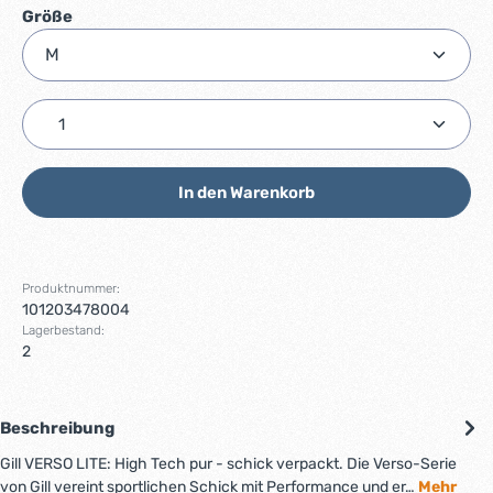
auswählen
Größe
Produkt Anzahl: Gib den gewünschten Wert ein ode
In den Warenkorb
Produktnummer:
101203478004
Lagerbestand:
2
Beschreibung
Gill VERSO LITE: High Tech pur - schick verpackt. Die Verso-Serie
von Gill vereint sportlichen Schick mit Performance und er…
Mehr