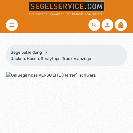
Zum Hauptinhalt springen
Waren
Segelbekleidung
Jacken, Hosen, Spraytops, Trockenanzüge
Bildergalerie überspringen