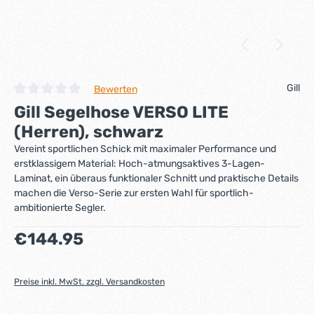
Gill
Bewerten
Durchschnittliche Bewertung von 0 von 5 Sternen
Gill Segelhose VERSO LITE
(Herren), schwarz
Vereint sportlichen Schick mit maximaler Performance und
erstklassigem Material: Hoch-atmungsaktives 3-Lagen-
Laminat, ein überaus funktionaler Schnitt und praktische Details
machen die Verso-Serie zur ersten Wahl für sportlich-
ambitionierte Segler.
Regulärer Preis:
€144.95
Preise inkl. MwSt. zzgl. Versandkosten