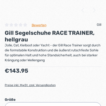
Gill
Bewerten
Durchschnittliche Bewertung von 0 von 5 Sternen
Gill Segelschuhe RACE TRAINER,
hellgrau
Jolle, Cat, Kielboot oder Yacht - der Gill Race Trainer sorgt durch
die formstabile Konstruktion und die äußerst rutschfeste Sohle
für optimalen Halt und hohe Standsicherheit, auch bei starker
Krängung oder Wellengang
Regulärer Preis:
€143.95
Preise inkl. MwSt. zzgl. Versandkosten
auswählen
Größe