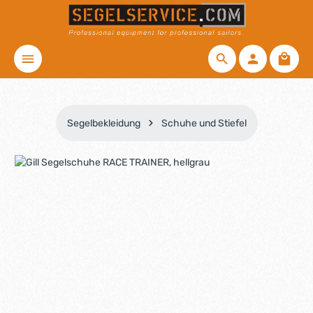
Zum Hauptinhalt springen
Waren
Segelbekleidung
Schuhe und Stiefel
Bildergalerie überspringen