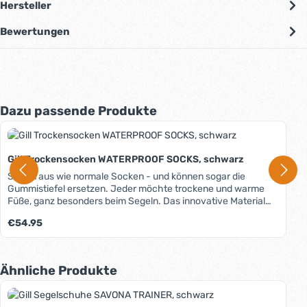
Hersteller
Bewertungen
Produktgalerie überspringen
Dazu passende Produkte
Gill Trockensocken WATERPROOF SOCKS, schwarz
Sehen aus wie normale Socken - und können sogar die
Gummistiefel ersetzen. Jeder möchte trockene und warme
Füße, ganz besonders beim Segeln. Das innovative Material
dieser dünnen und sehr bequemen Socken macht es möglich,
Regulärer Preis:
€54.95
denn sie sind vollständig wasserdicht und verfügen über eine
hohe Atmungsaktivität. Eine Lage aus Thermomaterial wärmt
die Füße, eine weitere Lage aus feuchtigkeitsabsorbierendem
Material sorgt für ein angenehm trockenes Klima. Eine
Produktgalerie überspringen
Ähnliche Produkte
zusätzliche "normale" Socke als innere Lage ist nicht nötig. In
Kombination mit modernen Segelschuhen können die Gill
Waterproof Socks sogar Gummistiefel ersetzen. Ideal daher