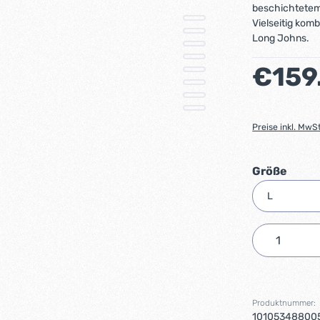
beschichtetem 
Vielseitig kom
Long Johns.
Regulärer Preis
€159
Preise inkl. MwS
ausw
Größe
Produkt 
Produktnummer:
10105348800