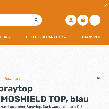
Warenkorb ent
TION
PFLEGE, REPARATUR
TRANSPORT, L
Gill
Bewerten
che Bewertung von 0 von 5 Sternen
Spraytop
MOSHIELD TOP, blau
e zum klassischen Spraytop. Dank wasserdichtem, PU-