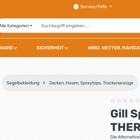
Service/Hilfe
Alle Kategorien
WARE
SICHERHEIT
WIND, WETTER, NAVIGA
Segelbekleidung
Jacken, Hosen, Spraytops, Trockenanzüge
Durchschnittli
Gill 
THER
Die Alternativ