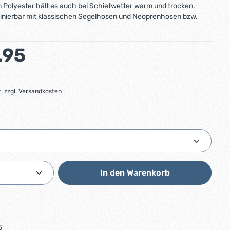
Polyester hält es auch bei Schietwetter warm und trocken.
binierbar mit klassischen Segelhosen und Neoprenhosen bzw.
:
.95
t. zzgl. Versandkosten
ählen
Anzahl: Gib den gewünschten Wert ein od
In den Warenkorb
5