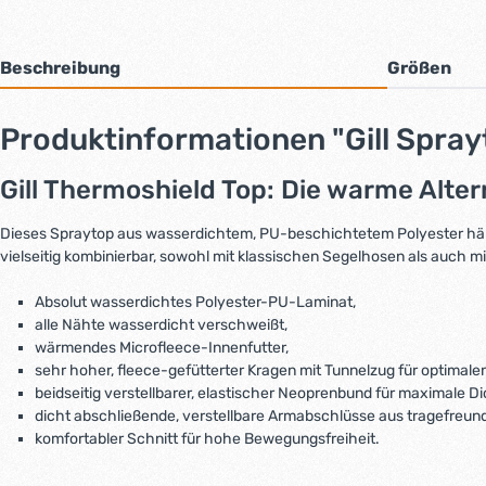
Beschreibung
Größen
Produktinformationen "Gill Spra
Gill Thermoshield Top: Die warme Alte
Dieses Spraytop aus wasserdichtem, PU-beschichtetem Polyester hält S
vielseitig kombinierbar, sowohl mit klassischen Segelhosen als auch
Absolut wasserdichtes Polyester-PU-Laminat,
alle Nähte wasserdicht verschweißt,
wärmendes Microfleece-Innenfutter,
sehr hoher, fleece-gefütterter Kragen mit Tunnelzug für optimale
beidseitig verstellbarer, elastischer Neoprenbund für maximale Dic
dicht abschließende, verstellbare Armabschlüsse aus tragefreun
komfortabler Schnitt für hohe Bewegungsfreiheit.