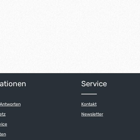
ationen
Service
 Antworten
Kontakt
etz
Newsletter
vice
ten