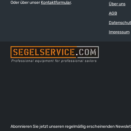
Oder über unser
Kontaktformular
.
Über uns
wasserdichten Schuhs. In Neoprenschuhen
sind sie unübertroffen. Wichtig: Die
AGB
Strümpfe sind zwar vollkommen
wasserdicht, dichten aber aufgrund ihres
Datenschut
stoffähnlichen Materials am oberen Rand
nicht hunderprozentig ab. In Verbindung mit
Impressum
einem Trockenanzug empfehlen wir deshalb
eher die Dry Fashion Latexsocken (siehe
unten "Ähnliche Produkte").
Abonnieren Sie jetzt unseren regelmäßig erscheinenden Newslett