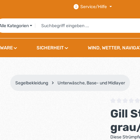
Service/Hilfe
Alle Kategorien
WARE
SICHERHEIT
WIND, WETTER, NAVIGA
Segelbekleidung
Unterwäsche, Base- und Midlayer
Durchschnittli
Gill
grau
Diese Strümpfe