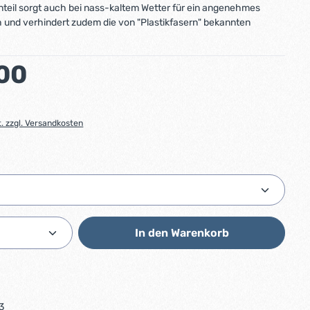
teil sorgt auch bei nass-kaltem Wetter für ein angenehmes
 und verhindert zudem die von "Plastikfasern" bekannten
:
00
t. zzgl. Versandkosten
ählen
Anzahl: Gib den gewünschten Wert ein od
In den Warenkorb
3