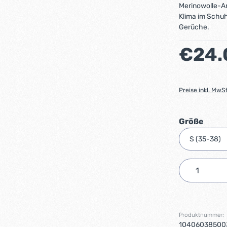
Merinowolle-An
Klima im Schuh
Gerüche.
Regulärer Preis
€24.
Preise inkl. MwS
ausw
Größe
Produkt 
Produktnummer:
10406038500