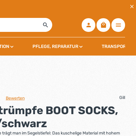
Warenkorb ent
TION
PFLEGE, REPARATUR
TRANSPORT, L
Gill
Bewerten
che Bewertung von 0 von 5 Sternen
 Strümpfe BOOT SOCKS,
/schwarz
 trägt man im Segelstiefel: Das kuschelige Material mit hohem