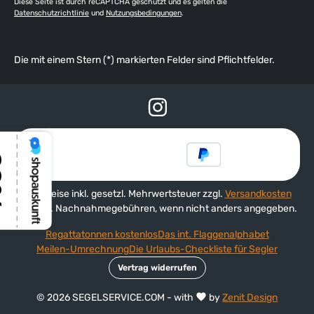
Diese Seite ist durch reCAPTCHA geschützt und es gelten die
Datenschutzrichtlinie
und
Nutzungsbedingungen
.
Die mit einem Stern (*) markierten Felder sind Pflichtfelder.
Alle Preise inkl. gesetzl. Mehrwertsteuer zzgl.
Versandkosten
und ggf. Nachnahmegebühren, wenn nicht anders angegeben.
Regattatonnen kostenlos
Das int. Flaggenalphabet
Meilen-Umrechnung
Die Urlaubs-Checkliste für Segler
Vertrag widerrufen
© 2026 SEGELSERVICE.COM - with
by
Zenit Design