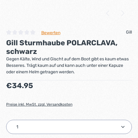
Gill
Bewerten
Durchschnittliche Bewertung von 0 von 5 Sternen
Gill Sturmhaube POLARCLAVA,
schwarz
Gegen Kälte, Wind und Gischt auf dem Boot gibt es kaum etwas
Besseres. Trägt kaum auf und kann auch unter einer Kapuze
oder einem Helm getragen werden.
Regulärer Preis:
€34.95
Preise inkl. MwSt. zzgl. Versandkosten
Produkt Anzahl: Gib den gewünschten Wert ein ode