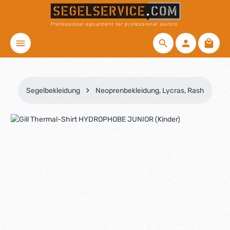
Zum Hauptinhalt springen
Waren
Segelbekleidung
Neoprenbekleidung, Lycras, Rash
Bildergalerie überspringen