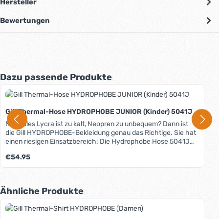
Hersteller
Bewertungen
Produktgalerie überspringen
Dazu passende Produkte
Gill Thermal-Hose HYDROPHOBE JUNIOR (Kinder) 5041J
Normales Lycra ist zu kalt, Neopren zu unbequem? Dann ist
die Gill HYDROPHOBE-Bekleidung genau das Richtige. Sie hat
einen riesigen Einsatzbereich: Die Hydrophobe Hose 5041J
kann man bei wärmerem Wetter einzeln tragen, bei kälterem
Regulärer Preis:
€54.95
unter dem Neoprenanzug. Aber auch unter einer Segelhose
oder einem Trockenanzug funktioniert sie wunderbar. Das
Außenmaterial ist wasserabweisend, sodass
Verdunstungskälte verhindert wird. Die Innenseite besteht
Produktgalerie überspringen
Ähnliche Produkte
aus einem dünnen, auf der Haut sehr angenehmen und
wärmendem Fleece. Die flachen Flatlock-Nähte, der
aufwändige Schnitt und das elastische Material sorgen für