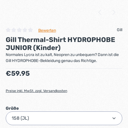
Gill
Bewerten
Durchschnittliche Bewertung von 0 von 5 Sternen
Gill Thermal-Shirt HYDROPHOBE
JUNIOR (Kinder)
Normales Lycra ist zu kalt, Neopren zu unbequem? Dann ist die
Gill HYDROPHOBE-Bekleidung genau das Richtige.
Regulärer Preis:
€59.95
Preise inkl. MwSt. zzgl. Versandkosten
auswählen
Größe