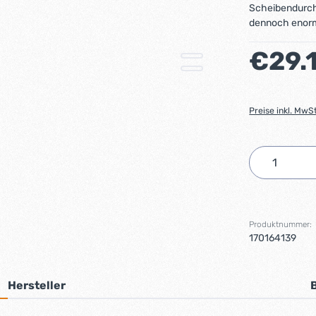
Scheibendurch
dennoch enorm
Regulärer Preis
€29.
Preise inkl. MwS
Produkt 
Produktnummer:
170164139
Hersteller