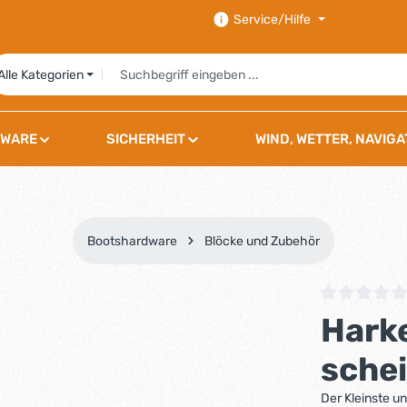
Service/Hilfe
Alle Kategorien
WARE
SICHERHEIT
WIND, WETTER, NAVIGA
Bootshardware
Blöcke und Zubehör
Durchschnittli
Hark
schei
Der Kleinste 