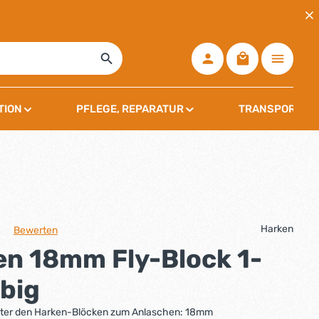
Warenkorb ent
TION
PFLEGE, REPARATUR
TRANSPORT, L
Harken
Bewerten
che Bewertung von 0 von 5 Sternen
en 18mm Fly-Block 1-
big
unter den Harken-Blöcken zum Anlaschen: 18mm