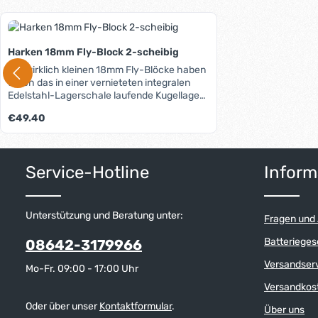
Produktgalerie überspringen
Harken 18mm Fly-Block 2-scheibig
Die wirklich kleinen 18mm Fly-Blöcke haben
durch das in einer vernieteten integralen
Edelstahl-Lagerschale laufende Kugellager
und die Wangen aus faserverstärktem,
Regulärer Preis:
€49.40
hochfestem Nylon ein optimales Verhältnis
aus Festigkeit und Gewicht. Die extrem
niedrig bauenden Blöcke der Fly-Serie
Produkt Anzahl: Gib den gewünschten W
brauchen dank beiliegender HiTech-Leine
Service-Hotline
Inform
aus Spectra® weder Kopfbolzen noch
Schäkel und Feder und sind dadurch
außergewöhnlich leicht. Die 18mm-Blöcke
nehmen Leinendurchmesser bis 5mm auf.
Unterstützung und Beratung unter:
Fragen und
Verwendungsbeispiele: - Strecker -
Niederholer - Barberholer - Cunningham -
Batterieges
08642-3179966
Kontrollleinen - Flaggenfall u.v.m. Eine
Anleitung, wie die Blöcke montiert werden
Versandser
Mo-Fr. 09:00 - 17:00 Uhr
können, finden Sie unter dem Reiter "Media".
Versandkos
Oder über unser
Kontaktformular
.
Über uns