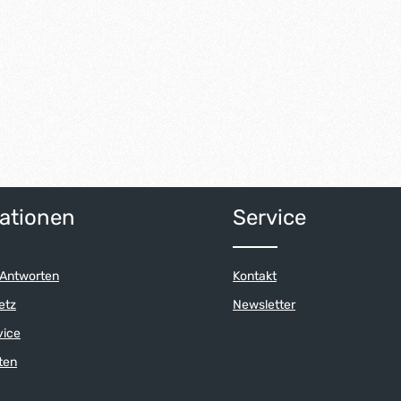
ert ein oder benutze die Schaltflächen 
ationen
Service
 Antworten
Kontakt
etz
Newsletter
vice
ten