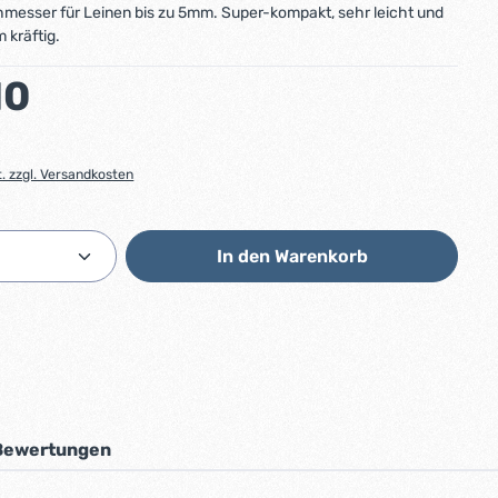
messer für Leinen bis zu 5mm. Super-kompakt, sehr leicht und
 kräftig.
:
10
t. zzgl. Versandkosten
Anzahl: Gib den gewünschten Wert ein od
In den Warenkorb
Bewertungen