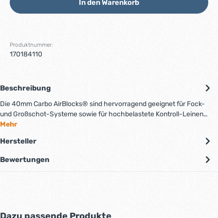
In den Warenkorb
Produktnummer:
170184110
Beschreibung
Die 40mm Carbo AirBlocks® sind hervorragend geeignet für Fock-
und Großschot-Systeme sowie für hochbelastete Kontroll-Leinen…
Mehr
Hersteller
Bewertungen
Produktgalerie überspringen
Dazu passende Produkte