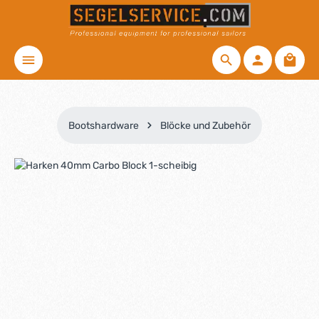
Zum Hauptinhalt springen
Waren
Bootshardware
Blöcke und Zubehör
Bildergalerie überspringen