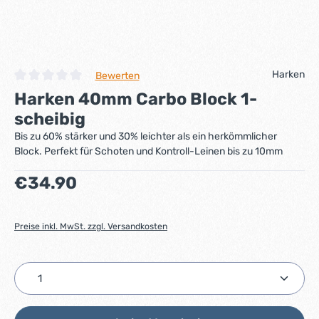
Harken
Bewerten
Durchschnittliche Bewertung von 0 von 5 Sternen
Harken 40mm Carbo Block 1-
scheibig
Bis zu 60% stärker und 30% leichter als ein herkömmlicher
Block. Perfekt für Schoten und Kontroll-Leinen bis zu 10mm
Regulärer Preis:
€34.90
Preise inkl. MwSt. zzgl. Versandkosten
Produkt Anzahl: Gib den gewünschten Wert ein ode