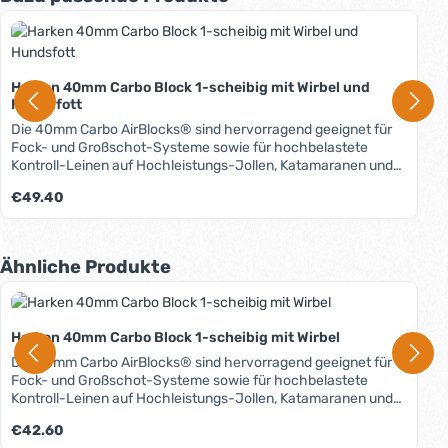
Harken 40mm Carbo Block 1-scheibig mit Wirbel und
Hundsfott
Die 40mm Carbo AirBlocks® sind hervorragend geeignet für
Fock- und Großschot-Systeme sowie für hochbelastete
Kontroll-Leinen auf Hochleistungs-Jollen, Katamaranen und
kleineren Kielbooten. Für optimale Funktion sollte
Regulärer Preis:
€49.40
Schotmaterial aus einer Hochleistungsfaser wie z.B.
Dyneema oder Spectra verwendet werden. Die 40mm-Blöcke
nehmen Leinendurchmesser bis 10 mm auf. Der Wirbel kann in
zwei Orientierungen arretiert werden oder frei drehen.
Produktgalerie überspringen
Ähnliche Produkte
Verwendung: - Fock - Grossschot-Systeme - Schoten -
Kontroll-Leinen Details zum Aufbau der Carbo AirBlocks finden
Sie als Download unter dem Reiter "Media".
Harken 40mm Carbo Block 1-scheibig mit Wirbel
Die 40mm Carbo AirBlocks® sind hervorragend geeignet für
Fock- und Großschot-Systeme sowie für hochbelastete
Kontroll-Leinen auf Hochleistungs-Jollen, Katamaranen und
kleineren Kielbooten. Für optimale Funktion sollte
Regulärer Preis:
€42.60
Schotmaterial aus einer Hochleistungsfaser wie z.B.