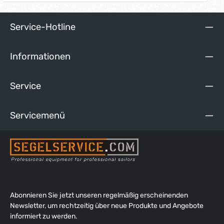
Dyneema oder Spectra verwendet werden. Die 40mm-Blöcke
nehmen Leinendurchmesser bis 10 mm auf. Verwendung: -
Fock - Grossschot-Systeme - Schoten - Kontroll-Leinen
Service-Hotline
Details zum Aufbau der Carbo AirBlocks finden Sie als
Download unter dem Reiter "Media".
Informationen
Service
Servicemenü
Abonnieren Sie jetzt unseren regelmäßig erscheinenden
Newsletter, um rechtzeitig über neue Produkte und Angebote
informiert zu werden.