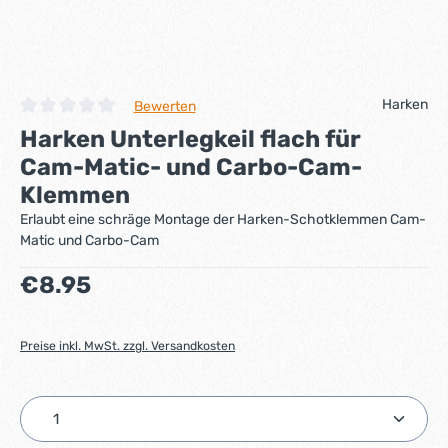
Harken
Bewerten
Durchschnittliche Bewertung von 0 von 5 Sternen
Harken Unterlegkeil flach für
Cam-Matic- und Carbo-Cam-
Klemmen
Erlaubt eine schräge Montage der Harken-Schotklemmen Cam-
Matic und Carbo-Cam
Regulärer Preis:
€8.95
Preise inkl. MwSt. zzgl. Versandkosten
Produkt Anzahl: Gib den gewünschten Wert ein ode