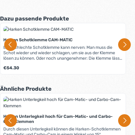
Produktgalerie überspringen
Dazu passende Produkte
Harken Schotklemme CAM-MATIC
Eine schlechte Schotklemme kann nerven: Man muss die
Schot wieder und wieder schlagen, um sie aus der Klemme
lösen zu können. Oder noch unangenehmer: Die Klemme lässt
die Schot im ungünstigsten Moment ausrauschen. Die
Regulärer Preis:
€54.30
ausgeklügelten Klemmen von Harken ersparen Ihnen dieses.
Deren Backen sind so konstruiert, dass für jede Leinenstärke
die maximale Anzahl an Zähnen greift und eine optimale
Haltekraft erzeugt wird - selbst bei den harten, dünnen
Produktgalerie überspringen
Ähnliche Produkte
HiTech-Leinen. Die Zähne sind dabei "stumpf" ausgeformt,
wodurch die Abnutzung der Schot minimiert wird. Mehrere
Lagen hoch belastbarer Kugellager verringern die Reibung,
sodass sich die Schot durch leichtes Eindrücken einlegen
lässt, sie muss nicht erst durchgezogen werden. Ein
Harken Unterlegkeil hoch für Cam-Matic- und Carbo-
Nachjustieren ist nicht nötig. Dieses ist nicht nur bei Regatten
Cam-Klemmen
von grossem Vorteil, da die Leine genau eingestellt und
anschliessend eingelegt werden kann, ohne Nachspannen
Durch diesen Unterlegkeil können die Harken-Schotklemmen
und mit absolut minimalem Nachgeben beim Setzen. Die aus
Cam-Matic und Carbo-Cam in einem Winkel von 15°