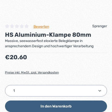
Sprenger
Bewerten
Durchschnittliche Bewertung von 0 von 5 Sternen
HS Aluminium-Klampe 80mm
Massive, seewasserfest eloxierte Belegklampe in
ansprechendem Design und hochwertiger Verarbeitung
Regulärer Preis:
€20.60
Preise inkl. MwSt. zzgl. Versandkosten
Produkt Anzahl: Gib den gewünschten Wert ein ode
In den Warenkorb