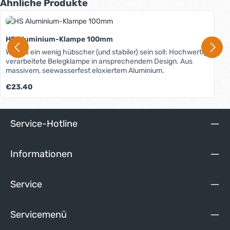
Produktgalerie überspringen
Ähnliche Produkte
HS Aluminium-Klampe 100mm
Wenn's ein wenig hübscher (und stabiler) sein soll: Hochwertig
verarbeitete Belegklampe in ansprechendem Design. Aus
massivem, seewasserfest eloxiertem Aluminium.
Regulärer Preis:
€23.40
Service-Hotline
Informationen
Service
Servicemenü