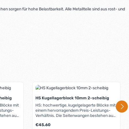
 sorgen für hohe Belastbarkeit. Alle Metallteile sind aus rost- und
heibig
HS Kugellagerblock 10mm 2-scheibig
Blöcke mit
HS: hochwertige, kugelgelagerte Blöcke mit
einem hervorragendem Preis-Leistungs-
Verhältnis. Die Seitenwangen bestehen aus
form C) und
hochwertigem Kunststoff (Hostaform C) und
Regulärer Preis:
€45.60
sind seewasser- und formbeständig.