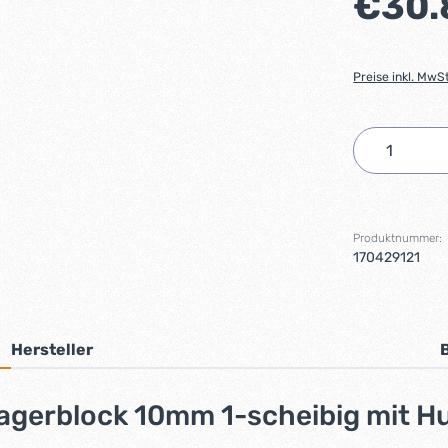
€30.
Preise inkl. MwS
Produkt 
Produktnummer:
170429121
Hersteller
agerblock 10mm 1-scheibig mit H