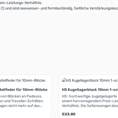
eis-Leistungs-Verhältnis.
und sind seewasser- und formbeständig. Seitliche Verstärkungslaschen
tellfeder für 10mm-Blöcke
HS Kugellagerblock 10mm 1-sc
 von Blöcken an Padeyes,
HS: hochwertige, kugelgelagerte 
n und Traveller-Schlitten.
einem hervorragendem Preis-Leistungs-
agen nicht mehr auf das
Verhältnis. Die Seitenwangen bestehen aus
chiene.
hochwertigem Kunststoff (Hosta
Regulärer Preis:
€23.80
sind seewasser- und formbeständig.