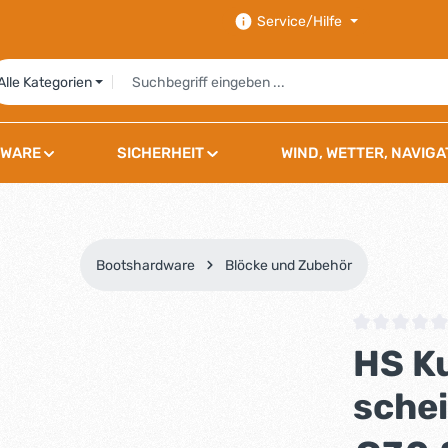
Service/Hilfe
Alle Kategorien
WARE
SICHERHEIT
WIND, WETTER, NAVIGA
Bootshardware
Blöcke und Zubehör
Durchschnittli
HS K
schei
Regulärer Preis