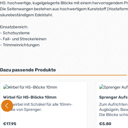
HS: hochwertige, kugelgelagerte Blöcke mit einem hervorragendem Pr
Die Seitenwangen bestehen aus hochwertigem Kunststoff (Hostaform C) 
säurebeständigem Edelstahl.
Einsatzbereich:
- Schotsysteme
- Fall- und Streckerleinen
- Trimmeinrichtungen
Dazu passende Produkte
Produktgalerie überspringen
Wirbel für HS-Blöcke 10mm
Sprenger Aufs
Drehwirbel mit Schäkel für alle 10mm-
Zum Aufrichten
Blöcke von Sprenger.
Augbügeln, Base
Die Blöcke schl
Deck oder die S
Regulärer Preis:
Regulärer Preis:
€17.95
€5.80