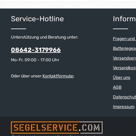
Produkt Anzahl: Gib den gewünschten W
Produkt 
Service-Hotline
Inform
Unterstützung und Beratung unter:
Fragen und
Batterieges
08642-3179966
Versandser
Mo-Fr. 09:00 - 17:00 Uhr
Versandkos
Oder über unser
Kontaktformular
.
Über uns
AGB
Datenschut
Impressum