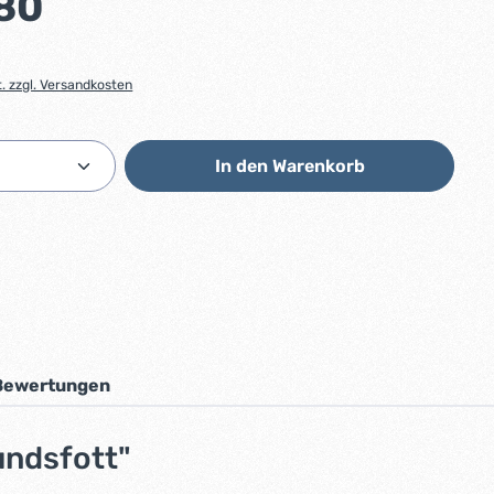
80
t. zzgl. Versandkosten
Anzahl: Gib den gewünschten Wert ein od
In den Warenkorb
Bewertungen
undsfott"