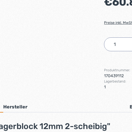
€60.
Preise inkl. MwS
Produkt 
Produktnummer:
170439112
Lagerbestand:
1
Hersteller
agerblock 12mm 2-scheibig"