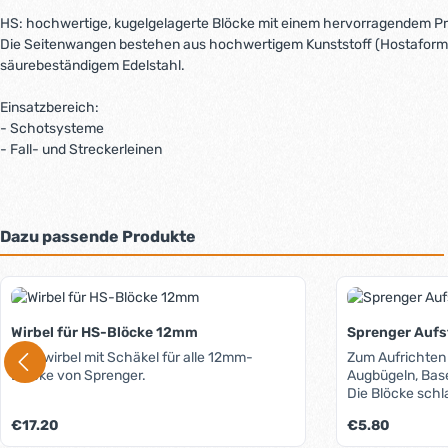
HS: hochwertige, kugelgelagerte Blöcke mit einem hervorragendem Pr
Die Seitenwangen bestehen aus hochwertigem Kunststoff (Hostaform C) 
säurebeständigem Edelstahl.
Einsatzbereich:
- Schotsysteme
- Fall- und Streckerleinen
Dazu passende Produkte
Produktgalerie überspringen
Wirbel für HS-Blöcke 12mm
Sprenger Aufs
Drehwirbel mit Schäkel für alle 12mm-
Zum Aufrichten
Blöcke von Sprenger.
Augbügeln, Base
Die Blöcke schl
Deck oder die S
Regulärer Preis:
Regulärer Preis:
€17.20
€5.80