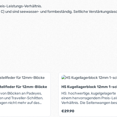
eis-Leistungs-Verhältnis.
und sind seewasser- und formbeständig. Seitliche Verstärkungslaschen
tellfeder für 12mm-Blöcke
HS Kugellagerblock 12mm 1-sc
 von Blöcken an Padeyes,
HS: hochwertige, kugelgelagerte 
n und Traveller-Schlitten.
einem hervorragendem Preis-Leistungs-
agen nicht mehr auf das
Verhältnis. Die Seitenwangen bestehen aus
chiene.
hochwertigem Kunststoff (Hosta
Regulärer Preis:
€29.90
sind seewasser- und formbeständig.
Seitliche Verstärkungslaschen so