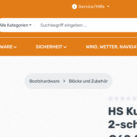
Service/Hilfe
Alle Kategorien
WARE
SICHERHEIT
WIND, WETTER, NAVIGA
Bootshardware
Blöcke und Zubehör
Durchschnittli
HS K
2-sc
Regulärer Preis