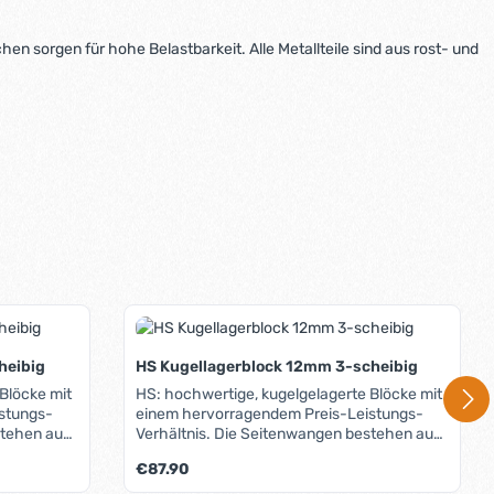
 sorgen für hohe Belastbarkeit. Alle Metallteile sind aus rost- und
heibig
HS Kugellagerblock 12mm 3-scheibig
Blöcke mit
HS: hochwertige, kugelgelagerte Blöcke mit
einem hervorragendem Preis-Leistungs-
Verhältnis. Die Seitenwangen bestehen aus
form C) und
hochwertigem Kunststoff (Hostaform C) und
Regulärer Preis:
€87.90
sind seewasser- und formbeständig.
rgen für
Seitliche Verstärkungslaschen sorgen für