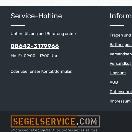
Produkt Anzahl: Gib den gewünschten W
Produkt 
Service-Hotline
Inform
Unterstützung und Beratung unter:
Fragen und
Batterieges
08642-3179966
Versandser
Mo-Fr. 09:00 - 17:00 Uhr
Versandkos
Oder über unser
Kontaktformular
.
Über uns
AGB
Datenschut
Impressum