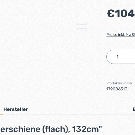
Regulärer Preis
€104
Preise inkl. MwS
Produkt 
Produktnummer:
179086313
Hersteller
erschiene (flach), 132cm"