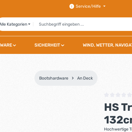
Service/Hilfe
Alle Kategorien
WARE
SICHERHEIT
WIND, WETTER, NAVIGA
Bootshardware
An Deck
Durchschnittli
HS Tr
132
Hochwertige T