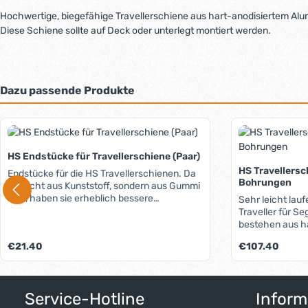
Hochwertige, biegefähige Travellerschiene aus hart-anodisiertem Alu
Diese Schiene sollte auf Deck oder unterlegt montiert werden.
Dazu passende Produkte
Produktgalerie überspringen
HS Endstücke für Travellerschiene (Paar)
HS Travellersc
Endstücke für die HS Travellerschienen. Da
Bohrungen
sie nicht aus Kunststoff, sondern aus Gummi
sind, haben sie erheblich bessere
Sehr leicht lauf
Dämpfungseigenschaften (=Material
Traveller für Se
schonender) und sind deutlich robuster (der
bestehen aus h
Mehrpreis gegenüber Kunststoff-
verschleißfeste
Regulärer Preis:
Regulärer Preis:
€21.40
€107.40
Endstücken lohnt sich...).
umlaufend. Kur
hart-anodisier
stoßdämpfenden
Produkt Anzahl: Gib den gewünschten W
Produkt 
Service-Hotline
Inform