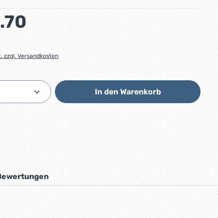
:
.70
t. zzgl. Versandkosten
Anzahl: Gib den gewünschten Wert ein od
In den Warenkorb
Bewertungen