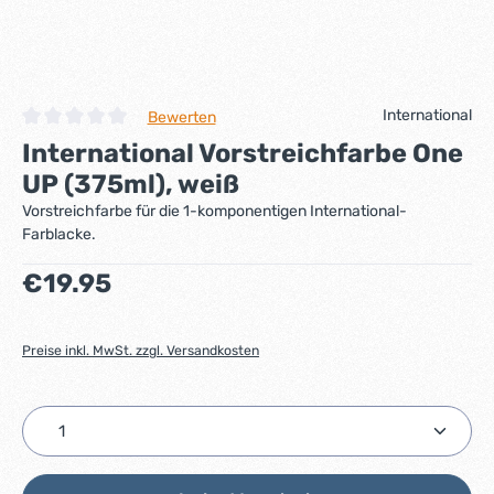
International
Bewerten
Durchschnittliche Bewertung von 0 von 5 Sternen
International Vorstreichfarbe One
UP (375ml), weiß
Vorstreichfarbe für die 1-komponentigen International-
Farblacke.
Regulärer Preis:
€19.95
Preise inkl. MwSt. zzgl. Versandkosten
Produkt Anzahl: Gib den gewünschten Wert ein ode