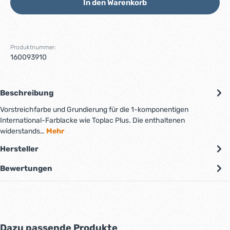
In den Warenkorb
Produktnummer:
160093910
Beschreibung
Vorstreichfarbe und Grundierung für die 1-komponentigen
International-Farblacke wie Toplac Plus. Die enthaltenen
widerstands…
Mehr
Hersteller
Bewertungen
Produktgalerie überspringen
Dazu passende Produkte