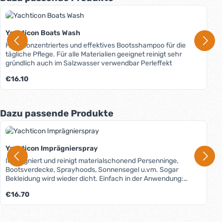
Yachticon Boats Wash
Hochkonzentriertes und effektives Bootsshampoo für die
tägliche Pflege. Für alle Materialien geeignet reinigt sehr
gründlich auch im Salzwasser verwendbar Perleffekt
Regulärer Preis:
€16.10
Produktgalerie überspringen
Dazu passende Produkte
Yachticon Imprägnierspray
Imprägniert und reinigt materialschonend Persenninge,
Bootsverdecke, Sprayhoods, Sonnensegel u.vm. Sogar
Bekleidung wird wieder dicht. Einfach in der Anwendung:
Aufsprühen genügt.
Regulärer Preis:
€16.70