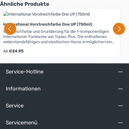
Produktgalerie überspringen
Ähnliche Produkte
International Vorstreichfarbe One UP (750ml)
Vorstreichfarbe und Grundierung für die 1-komponentigen
International-Farblacke wie Toplac Plus. Die enthaltenen
widerstandsfähigen und elastischen Harze ermöglichen ein
einfaches Auftragen mit Pinsel oder Rolle und ergeben einen
Regulärer Preis:
Ab
€24.95
glatten Untergrund für den Endanstrich. Durch die hohe
Deckkraft wird ein möglicher Farbwechsel erleichtert.
Lieferbare Farbtöne: Weiß Grau-Blau Das Datenblatt mit
weiterführenden Infos finden Sie unter dem Reiter "Media".
Service-Hotline
Informationen
Service
Servicemenü