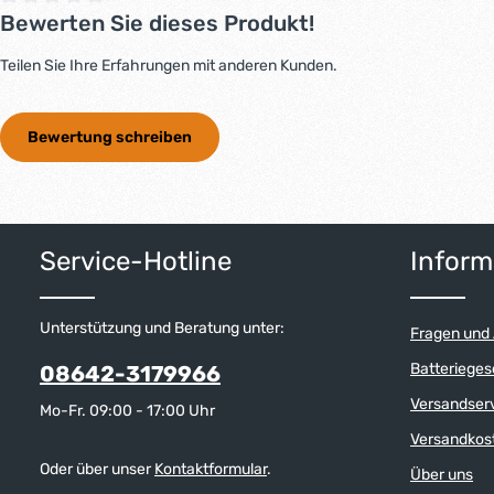
Bewerten Sie dieses Produkt!
Durchschnittliche Bewertung von 0 von 5 Sternen
Teilen Sie Ihre Erfahrungen mit anderen Kunden.
Bewertung schreiben
Service-Hotline
Inform
Unterstützung und Beratung unter:
Fragen und
Batterieges
08642-3179966
Versandser
Mo-Fr. 09:00 - 17:00 Uhr
Versandkos
Oder über unser
Kontaktformular
.
Über uns