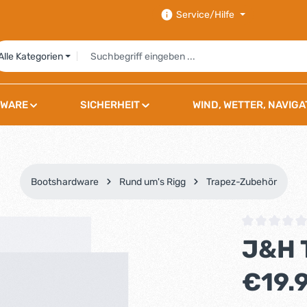
Service/Hilfe
Alle Kategorien
WARE
SICHERHEIT
WIND, WETTER, NAVIGA
Bootshardware
Rund um's Rigg
Trapez-Zubehör
Durchschnittli
J&H 
Regulärer Preis
€19.