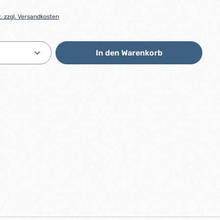
t. zzgl. Versandkosten
Anzahl: Gib den gewünschten Wert ein od
In den Warenkorb