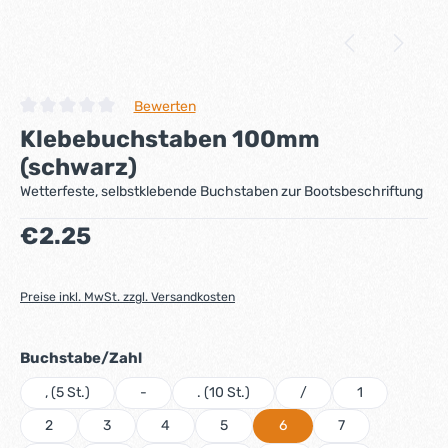
Bewerten
Durchschnittliche Bewertung von 0 von 5 Sternen
Klebebuchstaben 100mm
(schwarz)
Wetterfeste, selbstklebende Buchstaben zur Bootsbeschriftung
Regulärer Preis:
€2.25
Preise inkl. MwSt. zzgl. Versandkosten
auswählen
Buchstabe/Zahl
, (5 St.)
-
. (10 St.)
/
1
2
3
4
5
6
7