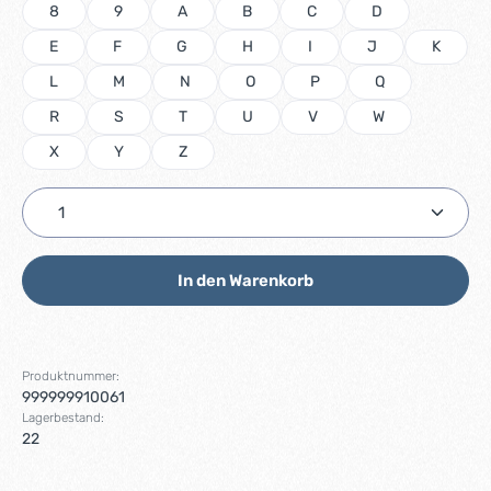
8
9
A
B
C
D
E
F
G
H
I
J
K
L
M
N
O
P
Q
R
S
T
U
V
W
X
Y
Z
Produkt Anzahl: Gib den gewünschten Wert ein ode
In den Warenkorb
Produktnummer:
999999910061
Lagerbestand:
22