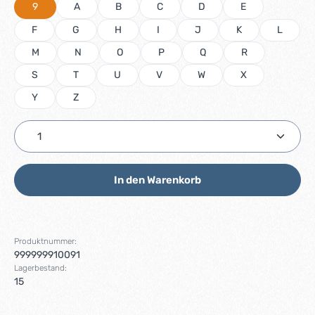
9
A
B
C
D
E
F
G
H
I
J
K
L
M
N
O
P
Q
R
S
T
U
V
W
X
Y
Z
Produkt Anzahl: Gib den gewünschten Wert ein ode
In den Warenkorb
Produktnummer:
999999910091
Lagerbestand:
15