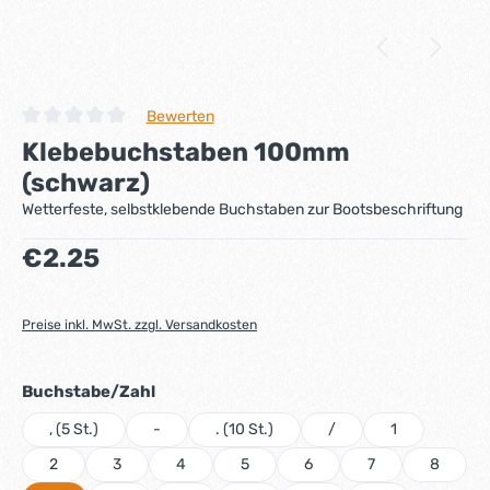
Bewerten
Durchschnittliche Bewertung von 0 von 5 Sternen
Klebebuchstaben 100mm
(schwarz)
Wetterfeste, selbstklebende Buchstaben zur Bootsbeschriftung
Regulärer Preis:
€2.25
Preise inkl. MwSt. zzgl. Versandkosten
auswählen
Buchstabe/Zahl
, (5 St.)
-
. (10 St.)
/
1
2
3
4
5
6
7
8