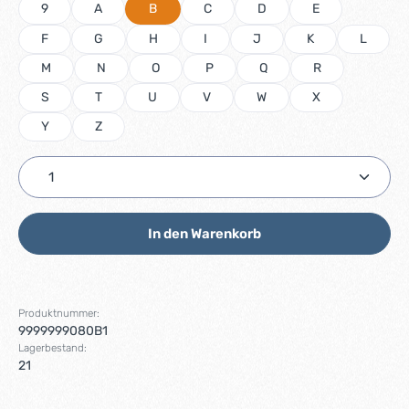
9
A
B
C
D
E
F
G
H
I
J
K
L
M
N
O
P
Q
R
S
T
U
V
W
X
Y
Z
Produkt Anzahl: Gib den gewünschten Wert ein ode
In den Warenkorb
Produktnummer:
9999999080B1
Lagerbestand:
21