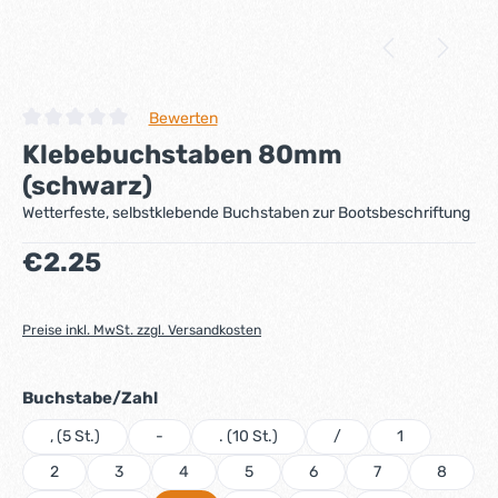
Bewerten
Durchschnittliche Bewertung von 0 von 5 Sternen
Klebebuchstaben 80mm
(schwarz)
Wetterfeste, selbstklebende Buchstaben zur Bootsbeschriftung
Regulärer Preis:
€2.25
Preise inkl. MwSt. zzgl. Versandkosten
auswählen
Buchstabe/Zahl
, (5 St.)
-
. (10 St.)
/
1
2
3
4
5
6
7
8