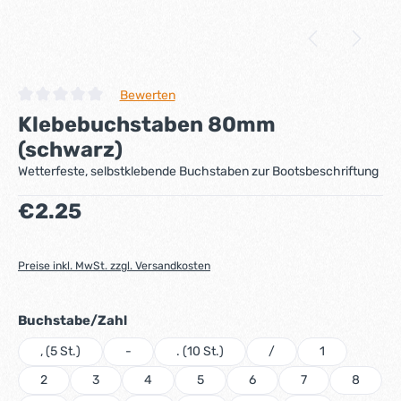
Bewerten
Durchschnittliche Bewertung von 0 von 5 Sternen
Klebebuchstaben 80mm
(schwarz)
Wetterfeste, selbstklebende Buchstaben zur Bootsbeschriftung
Regulärer Preis:
€2.25
Preise inkl. MwSt. zzgl. Versandkosten
auswählen
Buchstabe/Zahl
, (5 St.)
-
. (10 St.)
/
1
2
3
4
5
6
7
8