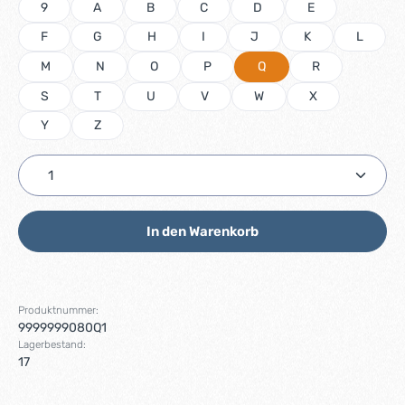
9
A
B
C
D
E
F
G
H
I
J
K
L
M
N
O
P
Q
R
S
T
U
V
W
X
Y
Z
Produkt Anzahl: Gib den gewünschten Wert ein ode
In den Warenkorb
Produktnummer:
9999999080Q1
Lagerbestand:
17