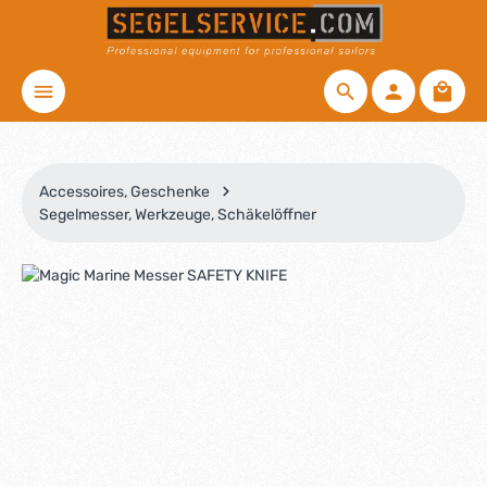
Zum Hauptinhalt springen
Waren
Accessoires, Geschenke
Segelmesser, Werkzeuge, Schäkelöffner
Bildergalerie überspringen