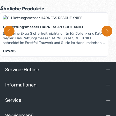
Produktgalerie überspringen
Ähnliche Produkte
Gill Rettungsmesser HARNESS RESCUE KNIFE
Das kleine Extra Sicherheit, nicht nur für für Jollen- und Kat-
Segler: Das Rettungsmesser HARNESS RESCUE KNIFE
schneidet im Ernstfall Tauwerk und Gurte im Handumdrehen.
Dabei ist es so klein und handlich, dass es in die kleinste
Regulärer Preis:
€29.95
Tasche (z.B. an der Schwimmweste) passt. Oder Sie
befestigen es mit der beiliegenden Nylontasche an einem Gurt
der Weste oder der Trapezhose. So ist es immer griffbereit.
Extrem flach und leicht, aus titan-beschichtetem 420er
Service-Hotline
Edelstahl, Gurt- und Tauwerkschneider mit Sägezahnklinge,
integrierter Schäkelöffner, Griff aus sehr rutschfestem G10-
Verbundwerkstoff, ergonomisches Design, Lieferung inkl.
Informationen
Nylontasche.
Service
Servicemenü