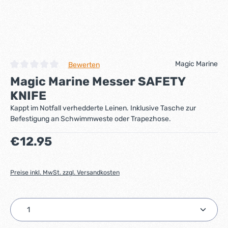
Magic Marine
Bewerten
Durchschnittliche Bewertung von 0 von 5 Sternen
Magic Marine Messer SAFETY
KNIFE
Kappt im Notfall verhedderte Leinen. Inklusive Tasche zur
Befestigung an Schwimmweste oder Trapezhose.
Regulärer Preis:
€12.95
Preise inkl. MwSt. zzgl. Versandkosten
Produkt Anzahl: Gib den gewünschten Wert ein ode