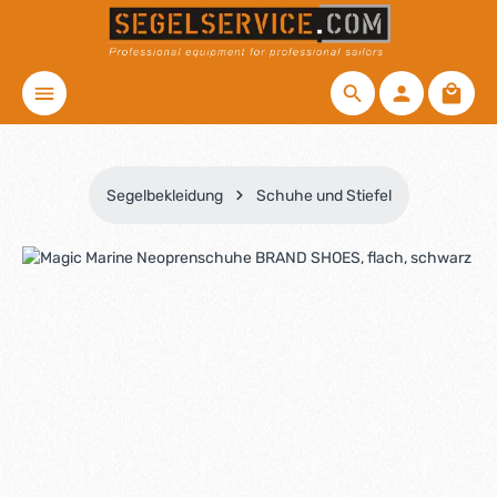
Zum Hauptinhalt springen
Waren
Segelbekleidung
Schuhe und Stiefel
Bildergalerie überspringen