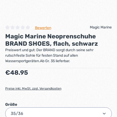
Magic Marine
Bewerten
Durchschnittliche Bewertung von 0 von 5 Sternen
Magic Marine Neoprenschuhe
BRAND SHOES, flach, schwarz
Preiswert und gut: Der BRAND sorgt durch seine sehr
rutschfeste Sohle für festen Stand auf allen
Wassersportgeräten.Ab Gr. 35 lieferbar.
Regulärer Preis:
€48.95
Preise inkl. MwSt. zzgl. Versandkosten
auswählen
Größe