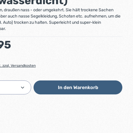
(wasserdicht)
n, draußen nass - oder umgekehrt. Sie hält trockene Sachen
aber auch nasse Segelkleidung, Schoten etc. aufnehmen, um die
 Auto) trocken zu halten. Superleicht und super-klein
ar.
:
95
t. zzgl. Versandkosten
Anzahl: Gib den gewünschten Wert ein od
In den Warenkorb