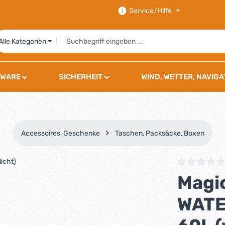
Service/Hilfe
Alle Kategorien
WARE
SICHERHEIT
WIND, WETTER, NAVIGA
Accessoires, Geschenke
Taschen, Packsäcke, Boxen
Durchschnittli
Magi
WAT