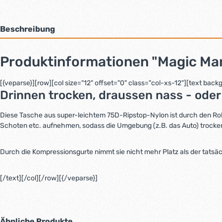
Beschreibung
Produktinformationen "Magic M
[{veparse}][row][col size="12" offset="0" class="col-xs-12"][text ba
Drinnen trocken, draussen nass - ode
Diese Tasche aus super-leichtem 75D-Ripstop-Nylon ist durch den Rol
Schoten etc. aufnehmen, sodass die Umgebung (z.B. das Auto) trocken
Durch die Kompressionsgurte nimmt sie nicht mehr Platz als der tatsä
[/text][/col][/row][{/veparse}]
Ähnliche Produkte