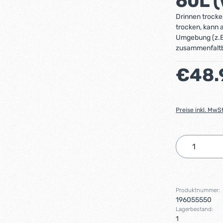
60L 
Drinnen trocke
trocken, kann 
Umgebung (z.B.
zusammenfaltb
Regulärer Preis
€48.
Preise inkl. MwS
Produkt 
Produktnummer:
196055550
Lagerbestand:
1