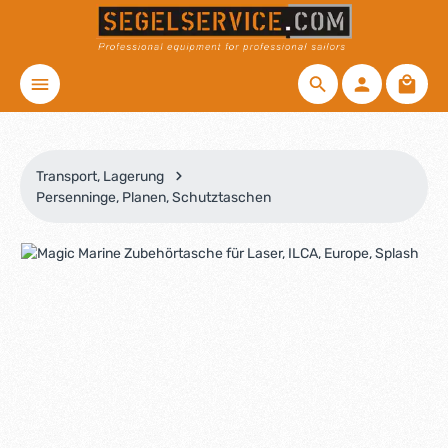
Zum Hauptinhalt springen
Waren
Transport, Lagerung
Persenninge, Planen, Schutztaschen
Bildergalerie überspringen