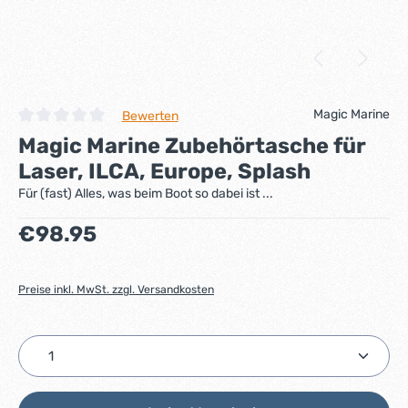
Magic Marine
Bewerten
Durchschnittliche Bewertung von 0 von 5 Sternen
Magic Marine Zubehörtasche für
Laser, ILCA, Europe, Splash
Für (fast) Alles, was beim Boot so dabei ist ...
Regulärer Preis:
€98.95
Preise inkl. MwSt. zzgl. Versandkosten
Produkt Anzahl: Gib den gewünschten Wert ein ode