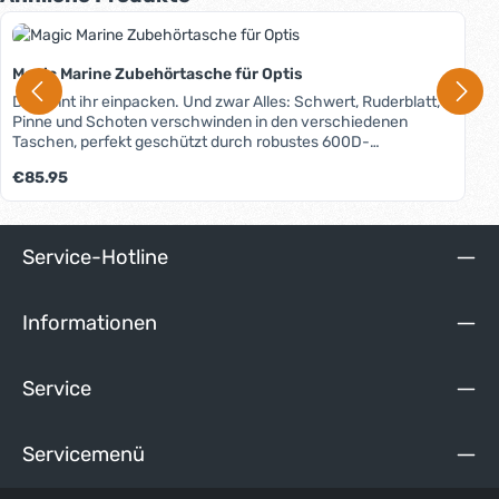
Magic Marine Zubehörtasche für Optis
Da könnt ihr einpacken. Und zwar Alles: Schwert, Ruderblatt,
Pinne und Schoten verschwinden in den verschiedenen
Taschen, perfekt geschützt durch robustes 600D-
Polyestergewebe mit 10mm starker HPR-Schaum-
Regulärer Preis:
€85.95
Polsterung.
Service-Hotline
Informationen
Service
Servicemenü