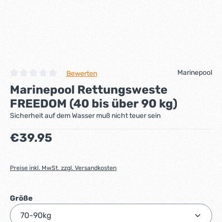
Marinepool
Bewerten
Durchschnittliche Bewertung von 0 von 5 Sternen
Marinepool Rettungsweste
FREEDOM (40 bis über 90 kg)
Sicherheit auf dem Wasser muß nicht teuer sein
Regulärer Preis:
€39.95
Preise inkl. MwSt. zzgl. Versandkosten
auswählen
Größe