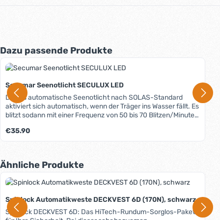
Produktgalerie überspringen
Dazu passende Produkte
Secumar Seenotlicht SECULUX LED
Dieses automatische Seenotlicht nach SOLAS-Standard
aktiviert sich automatisch, wenn der Träger ins Wasser fällt. Es
blitzt sodann mit einer Frequenz von 50 bis 70 Blitzen/Minute
und einer Leuchtstärke von 1,5 candela. Die Brenndauer
Regulärer Preis:
€35.90
beträgt ca. 10,5 Stunden. Um Energie zu sparen, lässt es sich
manuell abschalten. Aufgrund der variablen
Befestigungsmöglichkeit ist das SECULUX LED universell an
allen aufblasbaren und Feststoff-Westen montierbar. Die
Produktgalerie überspringen
Ähnliche Produkte
Montageanleitung finden Sie unter dem Reiter "Media".
Spinlock Automatikweste DECKVEST 6D (170N), schwarz
Spinlock DECKVEST 6D: Das HiTech-Rundum-Sorglos-Paket