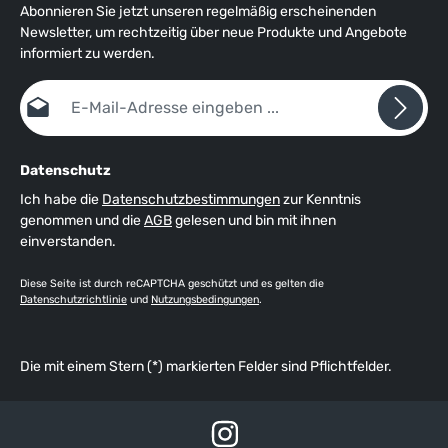
2-Wege-Reißverschluss, optimale Bewegungsfreiheit auch
Abonnieren Sie jetzt unseren regelmäßig erscheinenden
auf sportlichen Booten, 5 Jahre Garantie bei Registrierung der
Newsletter, um rechtzeitig über neue Produkte und Angebote
Weste. Unser Tip, wenn Sie eine automatische Rettungsweste
informiert zu werden.
im Flugzeug mitnehmen möchten: Bitte klicken Sie hier.
E-Mail-Adresse*
Datenschutz
Ich habe die
Datenschutzbestimmungen
zur Kenntnis
genommen und die
AGB
gelesen und bin mit ihnen
einverstanden.
Diese Seite ist durch reCAPTCHA geschützt und es gelten die
Datenschutzrichtlinie
und
Nutzungsbedingungen
.
Die mit einem Stern (*) markierten Felder sind Pflichtfelder.