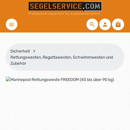
Zum Hauptinhalt springen
Waren
Sicherheit
Rettungswesten, Regattawesten, Schwimmwesten und
Zubehör
Bildergalerie überspringen