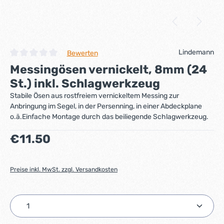
Lindemann
Bewerten
Durchschnittliche Bewertung von 0 von 5 Sternen
Messingösen vernickelt, 8mm (24
St.) inkl. Schlagwerkzeug
Stabile Ösen aus rostfreiem vernickeltem Messing zur
Anbringung im Segel, in der Persenning, in einer Abdeckplane
o.ä.Einfache Montage durch das beiliegende Schlagwerkzeug.
Regulärer Preis:
€11.50
Preise inkl. MwSt. zzgl. Versandkosten
Produkt Anzahl: Gib den gewünschten Wert ein ode