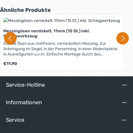
Produktgalerie überspringen
Ähnliche Produkte
Messingösen vernickelt, 11mm (15 St.) inkl.
Schlagwerkzeug
Stabile Ösen aus rostfreiem, vernickeltem Messing. Zur
Anbringung im Segel, in der Persenning, in einer Abdeckplane,
in Ausreitgurten u.v.m. Einfache Montage durch das
beiliegende Schlagwerkzeug, eine Anleitung liegt bei. Ein
Regulärer Preis:
€11.90
Montagevideo finden Sie unter dem Reiter "Media".
Service-Hotline
Informationen
Service