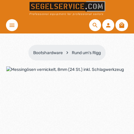
Zum Hauptinhalt springen
Waren
Bootshardware
Rund um's Rigg
Bildergalerie überspringen