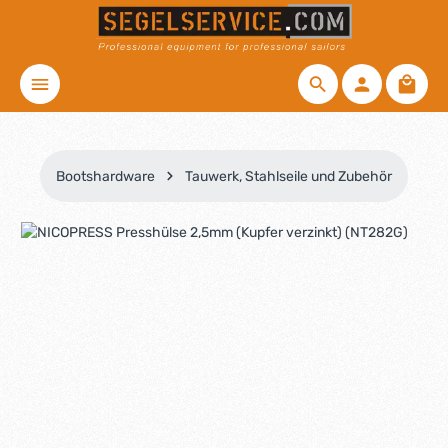
Zum Hauptinhalt springen
Waren
Bootshardware
Tauwerk, Stahlseile und Zubehör
Bildergalerie überspringen