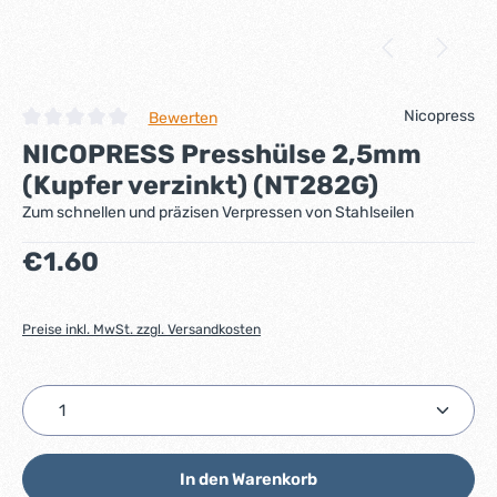
Nicopress
Bewerten
Durchschnittliche Bewertung von 0 von 5 Sternen
NICOPRESS Presshülse 2,5mm
(Kupfer verzinkt) (NT282G)
Zum schnellen und präzisen Verpressen von Stahlseilen
Regulärer Preis:
€1.60
Preise inkl. MwSt. zzgl. Versandkosten
Produkt Anzahl: Gib den gewünschten Wert ein ode
In den Warenkorb