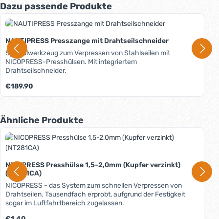
Produktgalerie überspringen
Dazu passende Produkte
NAUTIPRESS Presszange mit Drahtseilschneider
Spezialwerkzeug zum Verpressen von Stahlseilen mit
NICOPRESS-Presshülsen. Mit integriertem
Drahtseilschneider.
Regulärer Preis:
€189.90
Produktgalerie überspringen
Ähnliche Produkte
NICOPRESS Presshülse 1,5-2,0mm (Kupfer verzinkt)
(NT281CA)
NICOPRESS - das System zum schnellen Verpressen von
Drahtseilen. Tausendfach erprobt, aufgrund der Festigkeit
sogar im Luftfahrtbereich zugelassen.
Regulärer Preis:
€1.40