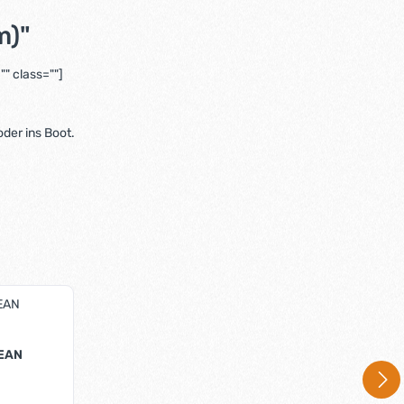
m)"
" class=""]
der ins Boot.
CEAN