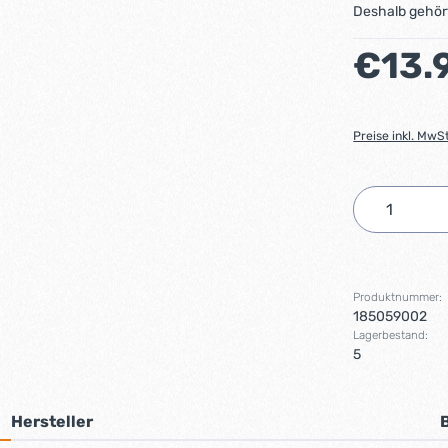
Deshalb gehört
Regulärer Preis
€13.
Preise inkl. MwS
Produkt 
Produktnummer:
185059002
Lagerbestand:
5
Hersteller