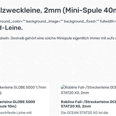
llzweckleine, 2mm (Mini-Spule 40
ckground_color="" background_image="" background_fixed="" fullwidth="
d-Leine.
eln. Deshalb gehört eine solche Minispule eigentlich immer mit aufs o
kerleine GLOBE 5000
Robline Fall-/Streckerleine O
pule 10m)
STAT20 XG, 2mm
hochfeste Leine mit
Die OCEAN STAT20 XG ist die