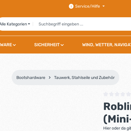
Service/Hilfe
Alle Kategorien
WARE
SICHERHEIT
WIND, WETTER, NAVIGA
Bootshardware
Tauwerk, Stahlseile und Zubehör
Durchschnittli
Robli
(Min
Hier oder da g