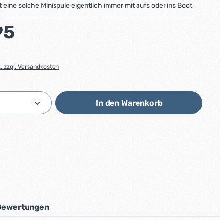
 eine solche Minispule eigentlich immer mit aufs oder ins Boot.
:
95
t. zzgl. Versandkosten
Anzahl: Gib den gewünschten Wert ein od
In den Warenkorb
Bewertungen