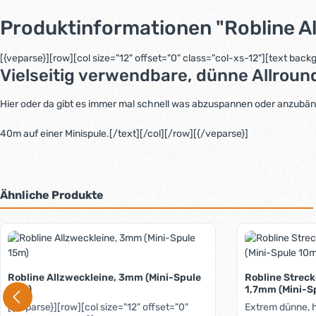
Produktinformationen "Robline A
[{veparse}][row][col size="12" offset="0" class="col-xs-12"][text ba
Vielseitig verwendbare, dünne Allroun
Hier oder da gibt es immer mal schnell was abzuspannen oder anzubänds
40m auf einer Minispule.[/text][/col][/row][{/veparse}]
Ähnliche Produkte
Produktgalerie überspringen
Robline Allzweckleine, 3mm (Mini-Spule
Robline Strec
15m)
1,7mm (Mini-S
[{veparse}][row][col size="12" offset="0"
Extrem dünne, 