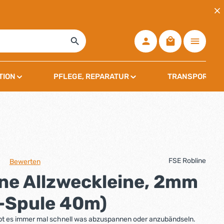
Warenkorb ent
TION
PFLEGE, REPARATUR
TRANSPORT, L
FSE Robline
Bewerten
che Bewertung von 0 von 5 Sternen
ne Allzweckleine, 2mm
i-Spule 40m)
ibt es immer mal schnell was abzuspannen oder anzubändseln.