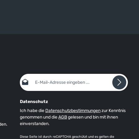
unserem Blog erfahren Sie mehr über
Materialien, Herstellung und Pflege von
Tauwerk.
E-Mail-Adresse*
Datenschutz
Ich habe die
Datenschutzbestimmungen
zur Kenntnis
genommen und die
AGB
gelesen und bin mit ihnen
einverstanden.
den.
Diese Seite ist durch reCAPTCHA geschützt und es gelten die