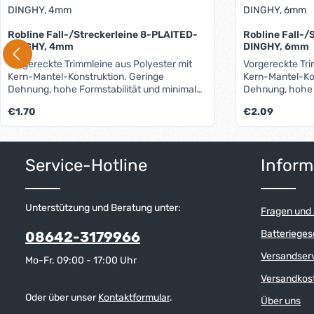
Robline Fall-/Streckerleine 8-PLAITED-
Robline Fall-/
DINGHY, 4mm
DINGHY, 6mm
Vorgereckte Trimmleine aus Polyester mit
Vorgereckte Tri
Kern-Mantel-Konstruktion. Geringe
Kern-Mantel-Ko
Dehnung, hohe Formstabilität und minimale
Dehnung, hohe 
Wasseraufnahme bei einem niedrigem Preis
Wasseraufnahme
Regulärer Preis:
Regulärer Preis:
€1.70
€2.09
zeichnen diese Leine aus. Gute
zeichnen diese 
Abriebfestigkeit und UV-Stabilität sorgen für
Abriebfestigkeit
lange Haltbarkeit. Geeignet als Trimm-,
lange Haltbarkei
Strecker- und Fall-Leine. Lieferbare
Strecker- und Fall-Lei
Service-Hotline
Inform
Farben: Schwarz Weiss In unserem Blog
Farben: Schwarz Weiss I
erfahren Sie mehr über Materialien,
erfahren Sie me
Herstellung und Pflege von Tauwerk.
Herstellung und
Unterstützung und Beratung unter:
Fragen und
Batterieges
08642-3179966
Versandser
Mo-Fr. 09:00 - 17:00 Uhr
Versandkos
Oder über unser
Kontaktformular
.
Über uns