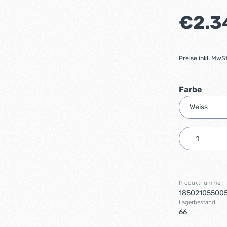
Regulärer Preis
€2.3
Preise inkl. MwS
auswä
Farbe
Produkt 
Produktnummer:
18502105500
Lagerbestand:
66