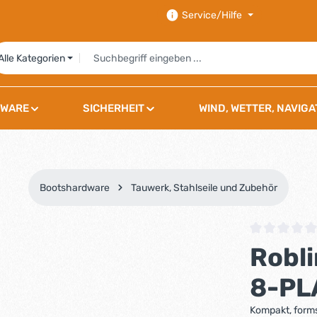
Service/Hilfe
Alle Kategorien
WARE
SICHERHEIT
WIND, WETTER, NAVIGA
Bootshardware
Tauwerk, Stahlseile und Zubehör
Durchschnittli
Robli
8-PL
Kompakt, forms