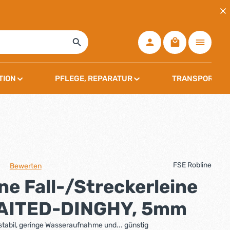
Warenkorb ent
TION
PFLEGE, REPARATUR
TRANSPORT, L
FSE Robline
Bewerten
che Bewertung von 0 von 5 Sternen
ne Fall-/Streckerleine
AITED-DINGHY, 5mm
tabil, geringe Wasseraufnahme und... günstig