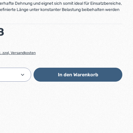
erhafte Dehnung und eignet sich somit ideal für Einsatzbereiche,
definierte Länge unter konstanter Belastung beibehalten werden
:
8
t. zzgl. Versandkosten
Anzahl: Gib den gewünschten Wert ein od
In den Warenkorb