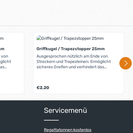
8mm
Griffkugel / Trapezstopper 25mm
 von
Ausgesprochen nützlich am Ende von
Streckern und Trapezleinen: Ermöglicht
das
sicheres Greifen und verhindert das
ch die
Herausrauschen von Leinen. Durch die
h die
verschiedenen Farben lassen sich die
eichnen und
jeweiligen Leinen einfach kennzeichnen und
Regulärer Preis:
€2.20
unterscheiden.
um die Anzahl zu erhöhen oder zu reduzi
Servicemenü
Regattatonnen kostenlos