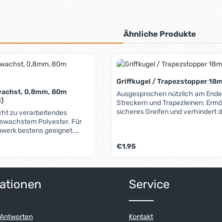
Ähnliche Produkte
Griffkugel / Trapezstopper 1
wachst, 0,8mm, 80m
Ausgesprochen nützlich am Ende
)
Streckern und Trapezleinen: Ermöglicht
sicheres Greifen und verhindert 
icht zu verarbeitendes
Herausrauschen von Leinen. Dur
gewachstem Polyester. Für
verschiedenen Farben lassen sic
uwerk bestens geeignet.
jeweiligen Leinen einfach kennz
Lieferbare Farben: Weiss Schwarz
Regulärer Preis:
€1.95
unterscheiden.
ert ein oder benutze die Schaltflächen 
ationen
Service
 Antworten
Kontakt