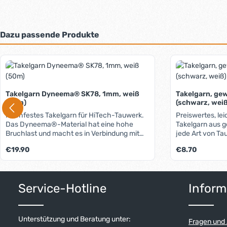
Dazu passende Produkte
Produktgalerie überspringen
Takelgarn Dyneema® SK78, 1mm, weiß
Takelgarn, ge
(50m)
(schwarz, weiß
Hochfestes Takelgarn für HiTech-Tauwerk.
Preiswertes, le
Das Dyneema®-Material hat eine hohe
Takelgarn aus 
Bruchlast und macht es in Verbindung mit
jede Art von Ta
der glatten Oberfläche ideal zur Verwendung
Regulärer Preis:
Regulärer Preis:
€19.90
€8.70
an hochwertigem Tauwerk. Ohne
Wachsbeschichtung, daher auch für andere
Anwendungen geeignet, bei denen eine
Produkt Anzahl: Gib den gewünschten W
starke Leine mit sehr geringem
Service-Hotline
Inform
Durchmesser benötigt wird.
Unterstützung und Beratung unter:
Fragen und