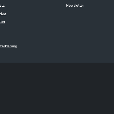
etz
Newsletter
vice
ten
zerklärung