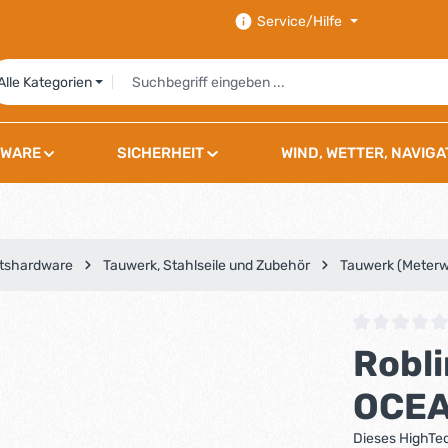
Service/Hilfe
Alle Kategorien
WARE
SICHERHEIT
WIND, WETTER, NAVIGA
tshardware
Tauwerk, Stahlseile und Zubehör
Tauwerk (Meterw
Durchschnittli
Robli
OCEA
Dieses HighTe