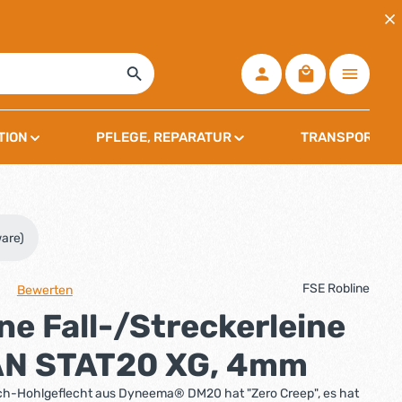
Warenkorb ent
TION
PFLEGE, REPARATUR
TRANSPORT, L
are)
FSE Robline
Bewerten
che Bewertung von 0 von 5 Sternen
ne Fall-/Streckerleine
N STAT20 XG, 4mm
ch-Hohlgeflecht aus Dyneema® DM20 hat "Zero Creep", es hat