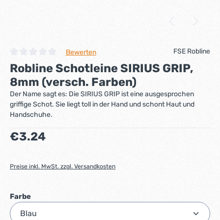
FSE Robline
Bewerten
Durchschnittliche Bewertung von 0 von 5 Sternen
Robline Schotleine SIRIUS GRIP,
8mm (versch. Farben)
Der Name sagt es: Die SIRIUS GRIP ist eine ausgesprochen
griffige Schot. Sie liegt toll in der Hand und schont Haut und
Handschuhe.
Regulärer Preis:
€3.24
Preise inkl. MwSt. zzgl. Versandkosten
auswählen
Farbe