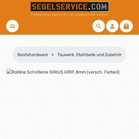
Zum Hauptinhalt springen
Waren
Bootshardware
Tauwerk, Stahlseile und Zubehör
Bildergalerie überspringen