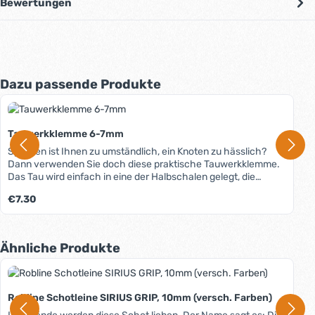
Bewertungen
Produktgalerie überspringen
Dazu passende Produkte
Tauwerkklemme 6-7mm
Spleißen ist Ihnen zu umständlich, ein Knoten zu hässlich?
Dann verwenden Sie doch diese praktische Tauwerkklemme.
Das Tau wird einfach in eine der Halbschalen gelegt, die
zweite Halbschale aufgelegt und verschraubt - fertig. Im Nu
Regulärer Preis:
€7.30
haben Sie in jedem geflochtenen oder geschlagenen Tauwerk
ein Auge. Die Klemme besteht aus besonders schlagfestem
und uv-beständigem Polyamid mit Glasfaserverstärkungen.
Sie ist völlig verschleißfrei und immer wieder zu verwenden.
Produktgalerie überspringen
Ähnliche Produkte
Bei der nicht rostenden Verschraubung gibt es keine
hervorstehenden Muttern oder Schrauben, sodass Kratzer
vermieden werden. Zu Bruch- und Arbeitslasten macht der
Hersteller keine Angaben, da diese in hohem Maß von dem
Robline Schotleine SIRIUS GRIP, 10mm (versch. Farben)
verwendeten Tauwerk abhängig sind.