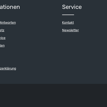
ert ein oder benutze die Schaltflächen 
Anzahl: Gib den gewünschten Wert ein o
ationen
Service
 Antworten
Kontakt
etz
Newsletter
vice
ten
zerklärung