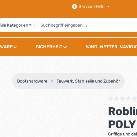
Service/Hilfe
Alle Kategorien
WARE
SICHERHEIT
WIND, WETTER, NAVIGA
Bootshardware
Tauwerk, Stahlseile und Zubehör
Durchschnittli
Robli
POLY
Griffige und 