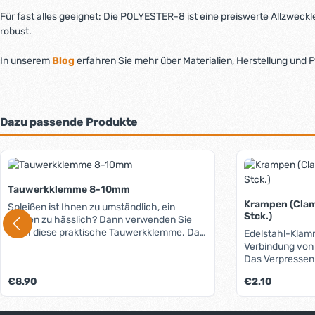
Für fast alles geeignet: Die POLYESTER-8 ist eine preiswerte Allzweckle
robust.
In unserem
Blog
erfahren Sie mehr über Materialien, Herstellung und 
Dazu passende Produkte
Produktgalerie überspringen
Tauwerkklemme 8-10mm
Krampen (Clam
Spleißen ist Ihnen zu umständlich, ein
Stck.)
Knoten zu hässlich? Dann verwenden Sie
doch diese praktische Tauwerkklemme. Das
Edelstahl-Klam
Tau wird einfach in eine der Halbschalen
Verbindung von
gelegt, die zweite Halbschale aufgelegt und
Das Verpressen 
verschraubt - fertig. Im Nu haben Sie in
Kombizange mögl
Regulärer Preis:
Regulärer Preis:
€8.90
€2.10
jedem geflochtenen oder geschlagenen
sauberes Ergebn
Tauwerk ein Auge. Die Klemme besteht aus
speziellen Kram
besonders schlagfestem und uv-
unten "Dazu pas