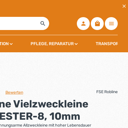
Warenkorb ent
TION
PFLEGE, REPARATUR
TRANSPORT, L
FSE Robline
Bewerten
che Bewertung von 0 von 5 Sternen
ne Vielzweckleine
ESTER-8, 10mm
dehnungsarme Allzweckleine mit hoher Lebensdauer