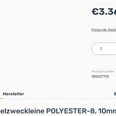
Regulärer Preis
€3.3
Preise inkl. MwS
Produkt 
Produktnummer:
185027110
Hersteller
Vielzweckleine POLYESTER-8, 10m