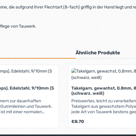
ine, die aufgrund Ihrer Flechtart (8-fach) griffig in der Hand liegt und
Pflege von Tauwerk.
Ähnliche Produkte
ps), Edelstahl, 9/10mm (5
Takelgarn, gewachst, 0,8mm,
(schwarz, weiß)
mern zur dauerhaften
Preiswertes, leicht zu verarbeite
 Gummileinen und Tauwerk.
Takelgarn aus gewachstem Polyes
ist mit einer normalen
jede Art von Tauwerk bestens gee
ich, ein haltbareres und
Lieferbare Farb
Regulärer Preis:
€8.70
is wird jedoch mit einer
penzange erreicht (siehe
sende Artikel").