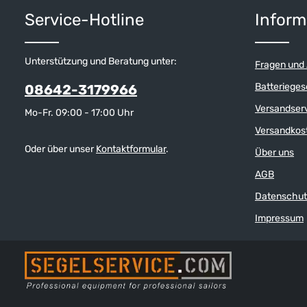
Produkt Anzahl: Gib den gewünschten W
Produkt 
beständigem Polyamid mit
Service-Hotline
Inform
Glasfaserverstärkungen. Sie ist völlig
verschleißfrei und immer wieder zu
verwenden. Bei der nicht rostenden
Verschraubung gibt es keine
Unterstützung und Beratung unter:
Fragen und
hervorstehenden Muttern oder Schrauben,
sodass Kratzer vermieden werden. Zu
Batterieges
08642-3179966
Bruch- und Arbeitslasten macht der
Hersteller keine Angaben, da diese in hohem
Versandser
Mo-Fr. 09:00 - 17:00 Uhr
Maß von dem verwendeten Tauwerk
abhängig sind.
Versandkos
Oder über unser
Kontaktformular
.
Über uns
AGB
Datenschut
Impressum