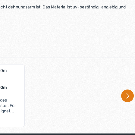
 recht dehnungsarm ist. Das Material ist uv-beständig, langlebig und
 80m
ndes
ter. Für
ignet.
en: Weiss Schwarz