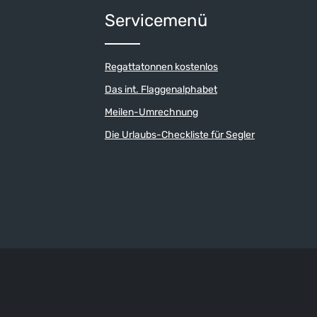
um die Anzahl zu erhöhen oder zu reduzi
der benutze die Schaltflächen um die An
Servicemenü
Regattatonnen kostenlos
Das int. Flaggenalphabet
Meilen-Umrechnung
Die Urlaubs-Checkliste für Segler