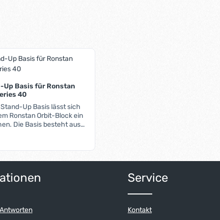
-Up Basis für Ronstan
eries 40
 Stand-Up Basis lässt sich
em Ronstan Orbit-Block ein
en. Die Basis besteht aus
Edelstahl-Augbügel und
, der den Block in
ition hält. Im Gegensatz zu
nen sich hier keine Leinen
ert ein oder benutze die Schaltflächen 
Anzahl: Gib den gewünschten Wert ein o
lock lässt sich wahlweise
ationen
Service
 90° verdreht montieren.
 Antworten
Kontakt