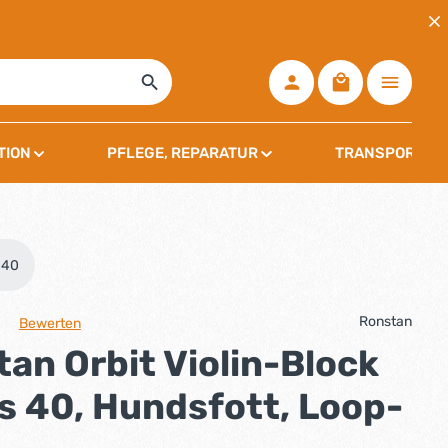
Warenkorb ent
TION
PFLEGE, REPARATUR
TRANSPORT, L
 40
Ronstan
Bewerten
che Bewertung von 0 von 5 Sternen
an Orbit Violin-Block
s 40, Hundsfott, Loop-