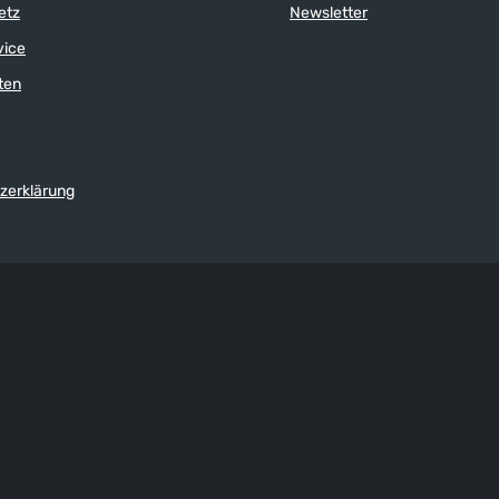
etz
Newsletter
vice
ten
zerklärung