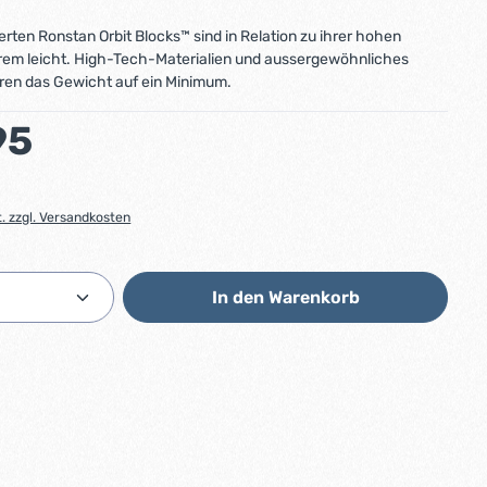
erten Ronstan Orbit Blocks™ sind in Relation zu ihrer hohen
trem leicht. High-Tech-Materialien und aussergewöhnliches
ren das Gewicht auf ein Minimum.
:
95
t. zzgl. Versandkosten
Anzahl: Gib den gewünschten Wert ein od
In den Warenkorb