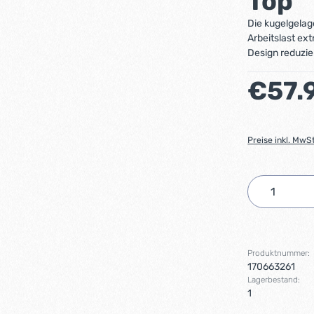
Top
Die kugelgelag
Arbeitslast ex
Design reduzie
Regulärer Preis
€57.
Preise inkl. MwS
Produkt 
Produktnummer:
170663261
Lagerbestand:
1