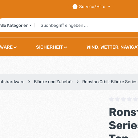
Service/Hilfe
Alle Kategorien
WARE
SICHERHEIT
WIND, WETTER, NAVIGA
otshardware
Blöcke und Zubehör
Ronstan Orbit-Blöcke Series
Durchschnittli
Ronst
Serie