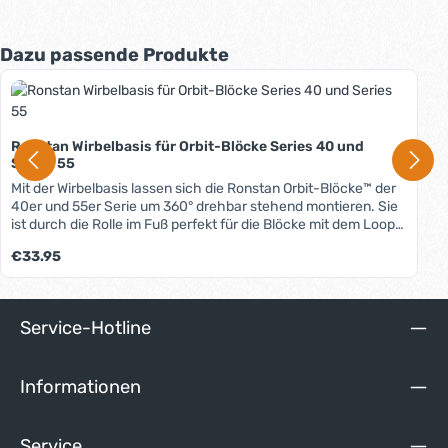
Produktgalerie überspringen
Dazu passende Produkte
Ronstan Wirbelbasis für Orbit-Blöcke Series 40 und
Series 55
Mit der Wirbelbasis lassen sich die Ronstan Orbit-Blöcke™ der
40er und 55er Serie um 360° drehbar stehend montieren. Sie
ist durch die Rolle im Fuß perfekt für die Blöcke mit dem Loop-
Top geeignet. Bei Verwendung von Blöcken mit Schäkel-Top
Regulärer Preis:
€33.95
wird diese Rolle einfach entfernt.
Service-Hotline
Informationen
Service