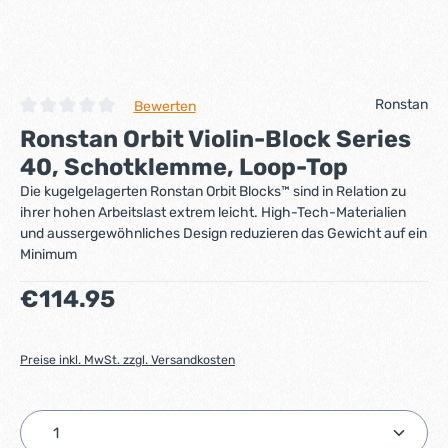
Ronstan
Bewerten
Durchschnittliche Bewertung von 0 von 5 Sternen
Ronstan Orbit Violin-Block Series
40, Schotklemme, Loop-Top
Die kugelgelagerten Ronstan Orbit Blocks™ sind in Relation zu
ihrer hohen Arbeitslast extrem leicht. High-Tech-Materialien
und aussergewöhnliches Design reduzieren das Gewicht auf ein
Minimum
Regulärer Preis:
€114.95
Preise inkl. MwSt. zzgl. Versandkosten
Produkt Anzahl: Gib den gewünschten Wert ein ode