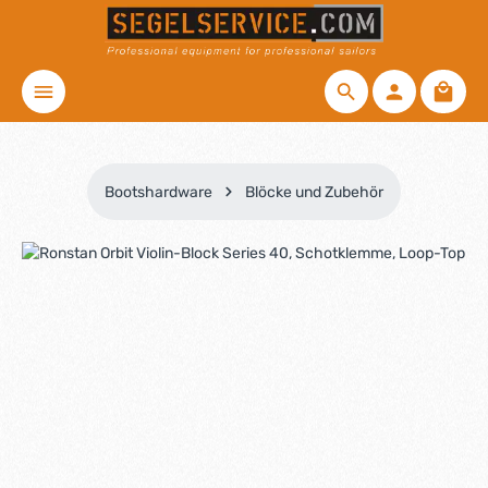
Zum Hauptinhalt springen
Waren
Bootshardware
Blöcke und Zubehör
Bildergalerie überspringen