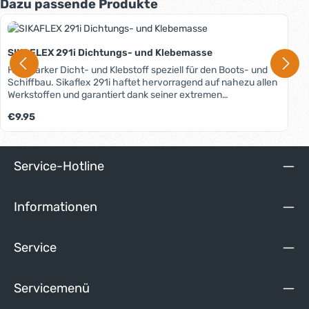
Produktgalerie überspringen
Dazu passende Produkte
SIKAFLEX 291i Dichtungs- und Klebemasse
Haftstarker Dicht- und Klebstoff speziell für den Boots- und
Schiffbau. Sikaflex 291i haftet hervorragend auf nahezu allen
Werkstoffen und garantiert dank seiner extremen
Dehnfähigkeit und Witterungsbeständigkeit ausserordentlich
Regulärer Preis:
€9.95
langlebige Abdichtungen. Sehr einfache Verarbeitung.
Service-Hotline
Informationen
Service
Servicemenü