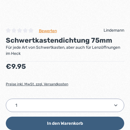
Lindemann
Bewerten
Durchschnittliche Bewertung von 0 von 5 Sternen
Schwertkastendichtung 75mm
Für jede Art von Schwertkasten, aber auch für Lenzöffnungen
im Heck
Regulärer Preis:
€9.95
Preise inkl. MwSt. zzgl. Versandkosten
Produkt Anzahl: Gib den gewünschten Wert ein ode
In den Warenkorb