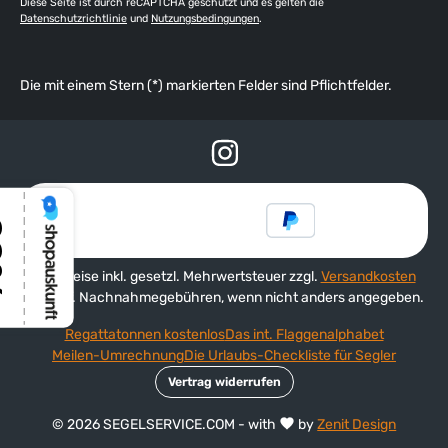
Diese Seite ist durch reCAPTCHA geschützt und es gelten die
Datenschutzrichtlinie
und
Nutzungsbedingungen
.
Die mit einem Stern (*) markierten Felder sind Pflichtfelder.
Alle Preise inkl. gesetzl. Mehrwertsteuer zzgl.
Versandkosten
und ggf. Nachnahmegebühren, wenn nicht anders angegeben.
Regattatonnen kostenlos
Das int. Flaggenalphabet
Meilen-Umrechnung
Die Urlaubs-Checkliste für Segler
Vertrag widerrufen
© 2026 SEGELSERVICE.COM - with
by
Zenit Design