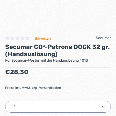
Secumar
Bewerten
Durchschnittliche Bewertung von 0 von 5 Sternen
Secumar CO²-Patrone DOCK 32 gr.
(Handauslösung)
Für Secumar-Westen mit der Handauslösung 401S
Regulärer Preis:
€28.30
Preise inkl. MwSt. zzgl. Versandkosten
Produkt Anzahl: Gib den gewünschten Wert ein ode