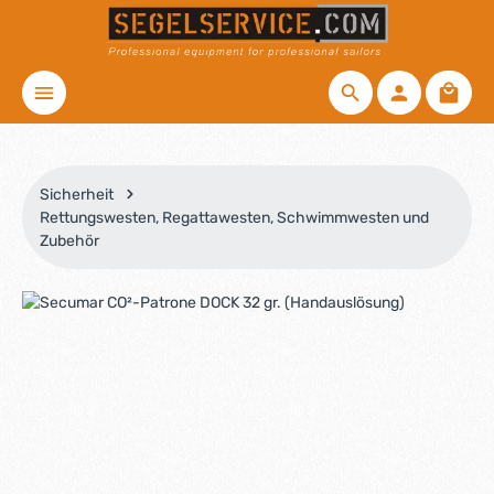
Zum Hauptinhalt springen
Waren
Sicherheit
Rettungswesten, Regattawesten, Schwimmwesten und
Zubehör
Bildergalerie überspringen