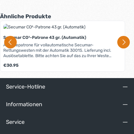
Produktgalerie überspringen
Ähnliche Produkte
Secumar CO²-Patrone 43 gr. (Automatik)
Auslösepatrone für vollautomatische Secumar-
Rettungswesten mit der Automatik 3001S. Lieferung incl.
Auslösetablette. Bitte achten Sie auf das zu Ihrer Weste
passende Füllgewicht. Diese Angabe finden Sie auf der
Regulärer Preis:
€30.95
Patrone in Ihrer Weste. Sollten Sie sich nicht sicher sein, sind
wir Ihnen gerne behilflich. Bitte rufen Sie uns an: Telefon
08642-317 9966 bzw. aus dem Ausland +49-8642-3179966.
Service-Hotline
Informationen
Service