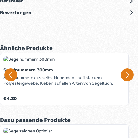
Hersteller
Bewertungen
Produktgalerie überspringen
Ähnliche Produkte
Segelnummern 300mm
Segelnummern aus selbstklebendem, haftstarkem
Polyestergewebe. Kleben auf allen Arten von Segeltuch.
Regulärer Preis:
€4.30
Produktgalerie überspringen
Dazu passende Produkte