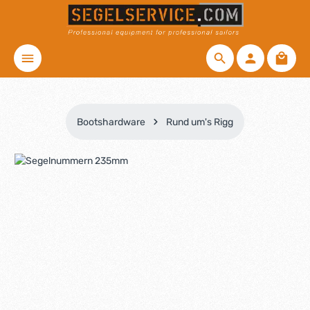
Zum Hauptinhalt springen
Waren
Bootshardware
Rund um's Rigg
Bildergalerie überspringen