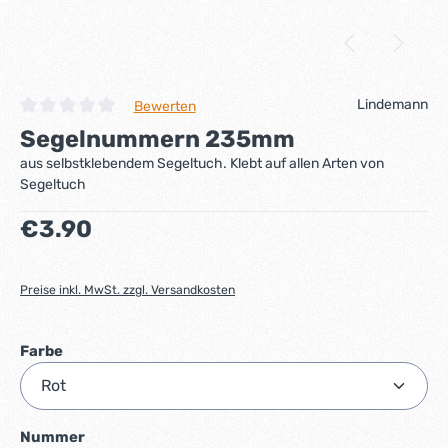
Lindemann
Bewerten
Durchschnittliche Bewertung von 0 von 5 Sternen
Segelnummern 235mm
aus selbstklebendem Segeltuch. Klebt auf allen Arten von
Segeltuch
Regulärer Preis:
€3.90
Preise inkl. MwSt. zzgl. Versandkosten
auswählen
Farbe
auswählen
Nummer