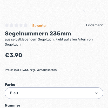
Lindemann
Bewerten
Durchschnittliche Bewertung von 0 von 5 Sternen
Segelnummern 235mm
aus selbstklebendem Segeltuch. Klebt auf allen Arten von
Segeltuch
Regulärer Preis:
€3.90
Preise inkl. MwSt. zzgl. Versandkosten
auswählen
Farbe
auswählen
Nummer