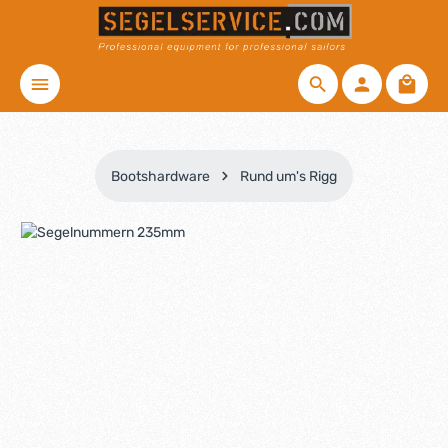
Zum Hauptinhalt springen
Waren
Bootshardware
Rund um's Rigg
Bildergalerie überspringen