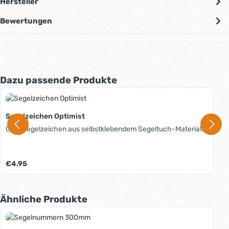
Hersteller
Bewertungen
Produktgalerie überspringen
Dazu passende Produkte
Segelzeichen Optimist
Opti-Segelzeichen aus selbstklebendem Segeltuch-Material.
Regulärer Preis:
€4.95
Produktgalerie überspringen
Ähnliche Produkte