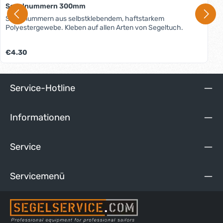
Segelnummern 300mm
Segelnummern aus selbstklebendem, haftstarkem
Polyestergewebe. Kleben auf allen Arten von Segeltuch.
Regulärer Preis:
€4.30
Service-Hotline
Informationen
Service
Servicemenü