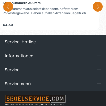
Segelnummern 300mm
Segelnummern aus selbstklebendem, haftstarkem
Polyestergewebe. Kleben auf allen Arten von Segeltuch.
Regulärer Preis:
€4.30
Service-Hotline
Informationen
Service
Servicemenü