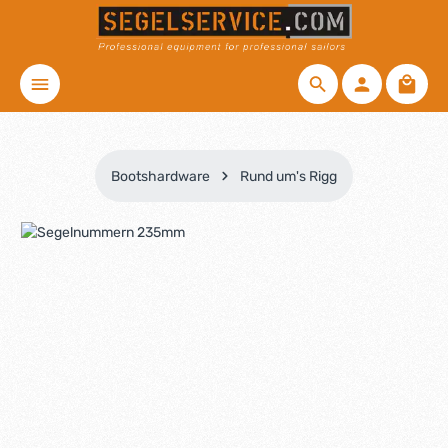
Zum Hauptinhalt springen
Waren
Bootshardware
Rund um's Rigg
Bildergalerie überspringen