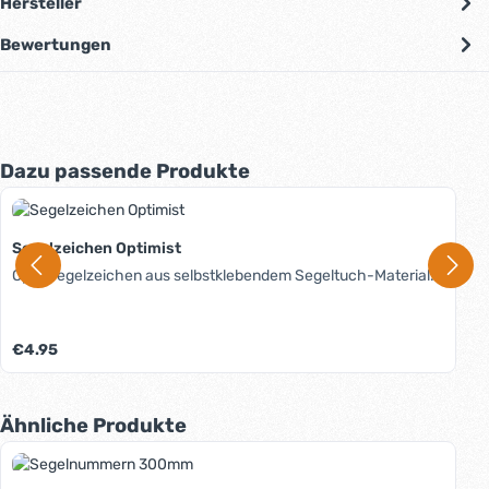
Hersteller
Bewertungen
Produktgalerie überspringen
Dazu passende Produkte
Segelzeichen Optimist
Opti-Segelzeichen aus selbstklebendem Segeltuch-Material.
Regulärer Preis:
€4.95
Produktgalerie überspringen
Ähnliche Produkte