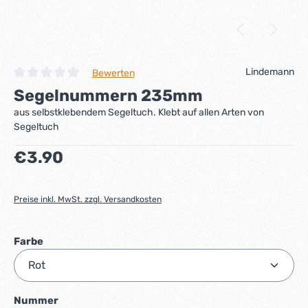
Lindemann
Bewerten
Durchschnittliche Bewertung von 0 von 5 Sternen
Segelnummern 235mm
aus selbstklebendem Segeltuch. Klebt auf allen Arten von
Segeltuch
Regulärer Preis:
€3.90
Preise inkl. MwSt. zzgl. Versandkosten
auswählen
Farbe
auswählen
Nummer