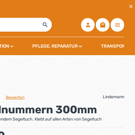
Warenkorb ent
TION
PFLEGE, REPARATUR
TRANSPORT, L
Lindemann
Bewerten
che Bewertung von 0 von 5 Sternen
lnummern 300mm
endem Segeltuch. Klebt auf allen Arten von Segeltuch
: