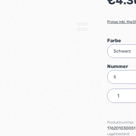
€4.3
Preise inkl. MwS
auswä
Farbe
au
Nummer
Produkt 
Produktnummer:
176201030051
Lagerbestand: