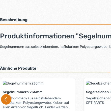
Beschreibung
Produktinformationen "Segeln
Segelnummern aus selbstklebendem, haftstarkem Polyestergewebe. Kl
Ähnliche Produkte
Produktgalerie überspringen
Segelnummern 235mm
Segelzeichen R
Segelnummern aus selbstklebendem,
Segelzeichen R
haftstarkem Polyestergewebe. Kleben auf
OPTIPARTS
allen Arten von Segeltuch. Leider werden