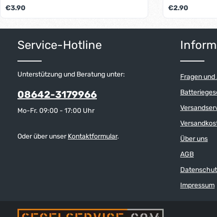
nicht alle Buchstaben in allen Farben
Regulärer Preis:
Regulärer Preis:
€3.90
€2.90
hergestellt. Die lieferbaren
Farben/Buchstaben finden Sie in dem
Auswahlfenster.
Produkt 
Service-Hotline
Inform
Unterstützung und Beratung unter:
Fragen und
Batterieges
08642-3179966
Versandser
Mo-Fr. 09:00 - 17:00 Uhr
Versandkos
Oder über unser
Kontaktformular
.
Über uns
AGB
Datenschut
Impressum