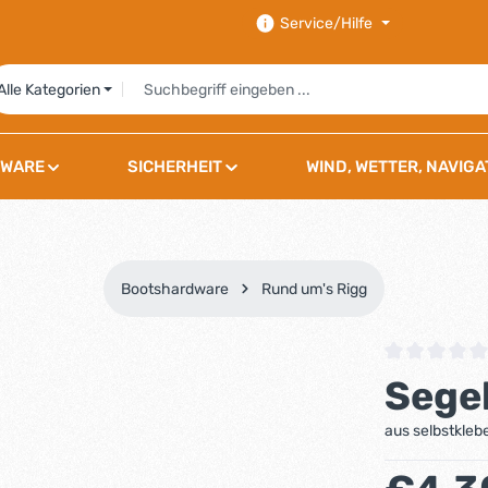
Service/Hilfe
Alle Kategorien
WARE
SICHERHEIT
WIND, WETTER, NAVIGA
Bootshardware
Rund um's Rigg
Durchschnittli
Sege
aus selbstkleb
Regulärer Preis