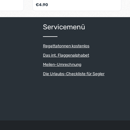
oder Messer zuschneiden.
Regulärer Preis:
€4.90
der benutze die Schaltflächen um die An
Servicemenü
Regattatonnen kostenlos
Das int. Flaggenalphabet
Meilen-Umrechnung
Die Urlaubs-Checkliste für Segler