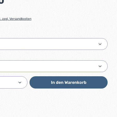
0
t. zzgl. Versandkosten
hlen
swählen
Anzahl: Gib den gewünschten Wert ein od
In den Warenkorb