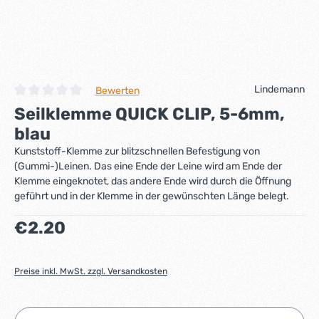
Lindemann
Bewerten
Durchschnittliche Bewertung von 0 von 5 Sternen
Seilklemme QUICK CLIP, 5-6mm,
blau
Kunststoff-Klemme zur blitzschnellen Befestigung von
(Gummi-)Leinen. Das eine Ende der Leine wird am Ende der
Klemme eingeknotet, das andere Ende wird durch die Öffnung
geführt und in der Klemme in der gewünschten Länge belegt.
Regulärer Preis:
€2.20
Preise inkl. MwSt. zzgl. Versandkosten
Produkt Anzahl: Gib den gewünschten Wert ein ode