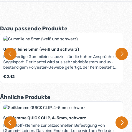
Produktgalerie überspringen
Dazu passende Produkte
Gummileine 5mm (weiß und schwarz)
Hochwertige Gummileine, speziell für die hohen Ansprüche im
Segelsport. Der Mantel wird aus sehr abriebfestem und uv-
beständigem Polyester-Gewebe gefertigt, der Kern besteht
aus einem Bund elastischer Gummistränge. Durch diese
Regulärer Preis:
€2.12
Materialkombination entsteht ein kompakte, stabile und
langlebige Leine.
Produktgalerie überspringen
Ähnliche Produkte
Seilklemme QUICK CLIP, 4-5mm, schwarz
Kunststoff-Klemme zur blitzschnellen Befestigung von
(Gummi-)Leinen. Das eine Ende der Leine wird am Ende der