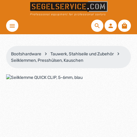
Zum Hauptinhalt springen
Waren
Bootshardware
Tauwerk, Stahlseile und Zubehör
Seilklemmen, Presshülsen, Kauschen
Bildergalerie überspringen