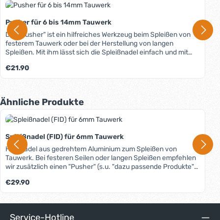
Pusher für 6 bis 14mm Tauwerk
Der "Pusher" ist ein hilfreiches Werkzeug beim Spleißen von
festerem Tauwerk oder bei der Herstellung von langen
Spleißen. Mit ihm lässt sich die Spleißnadel einfach und mit
wenig Kraftaufwand durch das Seil schieben.
Regulärer Preis:
€21.90
Produktgalerie überspringen
Ähnliche Produkte
Spleißnadel (FID) für 6mm Tauwerk
Hohlnadel aus gedrehtem Aluminium zum Spleißen von
Tauwerk. Bei festeren Seilen oder langen Spleißen empfehlen
wir zusätzlich einen "Pusher" (s.u. "dazu passende Produkte").
Tipp: Unter dem Reiter "Media" können Sie informative
Regulärer Preis:
€29.90
Spleißanleitungen unseres Partners FSE/Teufelberger
kostenlos downloaden.
Service-Hotline