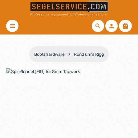
Zum Hauptinhalt springen
Waren
Bootshardware
Rund um's Rigg
Bildergalerie überspringen