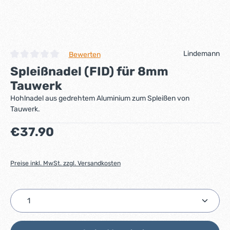
Lindemann
Bewerten
Durchschnittliche Bewertung von 0 von 5 Sternen
Spleißnadel (FID) für 8mm
Tauwerk
Hohlnadel aus gedrehtem Aluminium zum Spleißen von
Tauwerk.
Regulärer Preis:
€37.90
Preise inkl. MwSt. zzgl. Versandkosten
Produkt Anzahl: Gib den gewünschten Wert ein ode