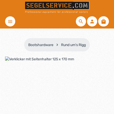
Zum Hauptinhalt springen
Waren
Bootshardware
Rund um's Rigg
Bildergalerie überspringen