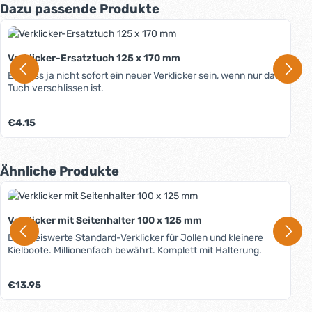
Produktgalerie überspringen
Dazu passende Produkte
Verklicker-Ersatztuch 125 x 170 mm
Es muss ja nicht sofort ein neuer Verklicker sein, wenn nur das
Tuch verschlissen ist.
Regulärer Preis:
€4.15
Produktgalerie überspringen
Ähnliche Produkte
Verklicker mit Seitenhalter 100 x 125 mm
Der preiswerte Standard-Verklicker für Jollen und kleinere
Kielboote. Millionenfach bewährt. Komplett mit Halterung.
Regulärer Preis:
€13.95