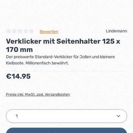
Lindemann
Bewerten
Durchschnittliche Bewertung von 0 von 5 Sternen
Verklicker mit Seitenhalter 125 x
170 mm
Der preiswerte Standard-Verklicker für Jollen und kleinere
Kielboote. Millionenfach bewährt.
Regulärer Preis:
€14.95
Preise inkl. MwSt. zzgl. Versandkosten
Produkt Anzahl: Gib den gewünschten Wert ein ode