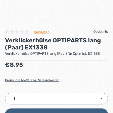
Optiparts
Bewerten
Durchschnittliche Bewertung von 0 von 5 Sternen
Verklickerhülse OPTIPARTS lang
(Paar) EX1338
Verklickerhülse OPTIPARTS lang (Paar) für Optimist. EX1338
Regulärer Preis:
€8.95
Preise inkl. MwSt. zzgl. Versandkosten
Produkt Anzahl: Gib den gewünschten Wert ein ode