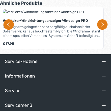
Produktgalerie überspringen
Ähnliche Produkte
Verklicker/Windrichtungsanzeiger Windesign PRO
Reibungsarm gelagerter, sehr sorgfältig ausbalancierter
Jollenverklicker aus bruchfestem Nylon. Die Windfahne ist mit
einem speziellen Verschluss-System am Schaft befestigt und
so vor Verlust gesichert. Der Schaft aus Aluminium hat einen
Regulärer Preis:
€17.95
Durchmesser von 5mm und passt auf die meisten Top-
Pins.Eine zusätzlich erhältliche Halterung (siehe unten "Dazu
passende Produkte") ermöglicht die seitliche Mastmontage.
Service-Hotline
Informationen
Service
Servicemenü