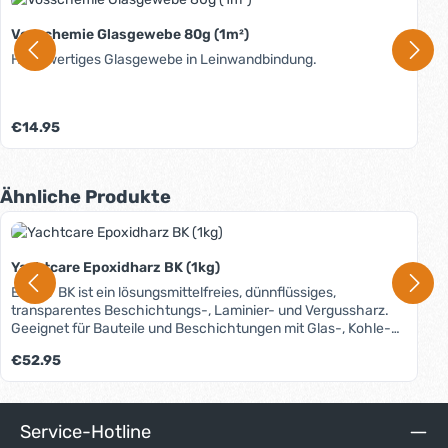
Vosschemie Glasgewebe 80g (1m²)
Hochwertiges Glasgewebe in Leinwandbindung.
Regulärer Preis:
€14.95
Produktgalerie überspringen
Ähnliche Produkte
Yachtcare Epoxidharz BK (1kg)
EPOXY BK ist ein lösungsmittelfreies, dünnflüssiges,
transparentes Beschichtungs-, Laminier- und Vergussharz.
Geeignet für Bauteile und Beschichtungen mit Glas-, Kohle-
oder Aramidgewebe. EPOXY BK härtet an der Oberfläche
Regulärer Preis:
€52.95
klebfrei aus. Es kann auch als Bindemittel für Füllstoffe (z.B.
Microballoons) eingesetzt werden. Der Verbrauch richtet sich
nach dem Flächengewicht der Verstärkungslage: 0,9 kg/m²
bei Glasmatte 300g; 1,2 kg/m² bei Glasmatte 450g; 1,2 kg/l
Service-Hotline
Verguss je Anstrich.