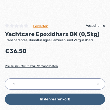
Vosschemie
Bewerten
Durchschnittliche Bewertung von 0 von 5 Sternen
Yachtcare Epoxidharz BK (0,5kg)
Transparentes, dünnflüssiges Laminier- und Vergussharz
Regulärer Preis:
€36.50
Preise inkl. MwSt. zzgl. Versandkosten
Produkt Anzahl: Gib den gewünschten Wert ein ode
In den Warenkorb