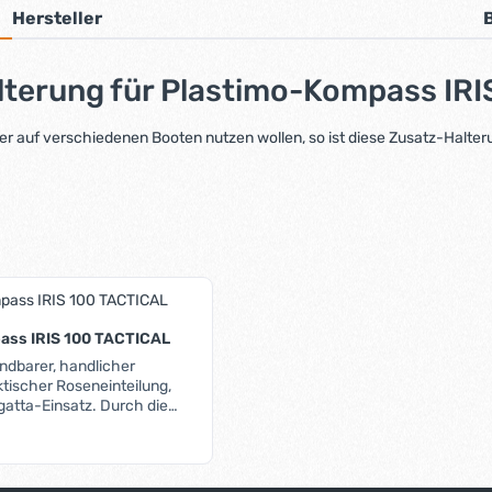
Hersteller
terung für Plastimo-Kompass IRIS
r auf verschiedenen Booten nutzen wollen, so ist diese Zusatz-Halteru
ass IRIS 100 TACTICAL
endbarer, handlicher
tischer Roseneinteilung,
egatta-Einsatz. Durch die
ip-Halterung ist er sowohl als
 als auch als stationärer
ineren Booten (Jolle, Cat
. Die Montage ist vertikal,