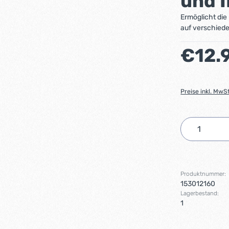
und 
Ermöglicht die
auf verschied
Regulärer Preis
€12.
Preise inkl. MwS
Produkt 
Produktnummer:
153012160
Lagerbestand:
1