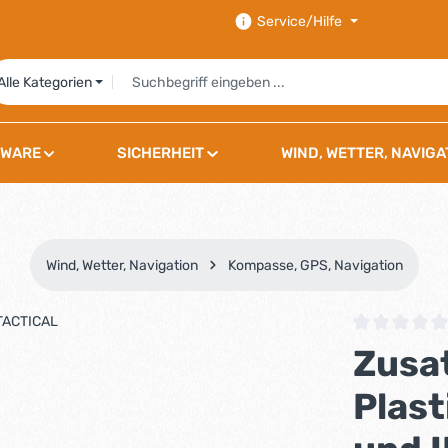
Service/Hilfe
Alle Kategorien
WARE
SICHERHEIT
WIND, WETTER, NAVIGA
Wind, Wetter, Navigation
Kompasse, GPS, Navigation
Durchschnittli
Zusa
Plas