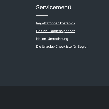
um die Anzahl zu erhöhen oder zu reduzi
der benutze die Schaltflächen um die An
Servicemenü
Regattatonnen kostenlos
Das int. Flaggenalphabet
Meilen-Umrechnung
Die Urlaubs-Checkliste für Segler