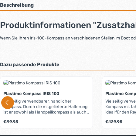
Beschreibung
Produktinformationen "Zusatzhal
Wenn Sie Ihren Iris-100-Kompass an verschiedenen Stellen im Boot ode
Dazu passende Produkte
Produktgalerie überspringen
Plastimo Kompass IRIS 100
Plastimo Komp
Vielseitig verwendbarer, handlicher
Vielseitig verw
Kompass. Durch die mitgelieferte Halterung
Kompass mit tak
ist er sowohl als Handpeilkompass als auch
ideal für den R
als stationärer Kompass auf kleineren
mitgelieferte Cl
Regulärer Preis:
Regulärer Preis:
€99.95
€129.95
Booten (Jolle, Cat, Kanu etc.) einsetzbar. Die
Handpeilkompass
Montage ist vertikal, horizontal oder auch
Kompass auf kle
schräg möglich. Der schlagfeste Kunststoff
etc.) einsetzbar