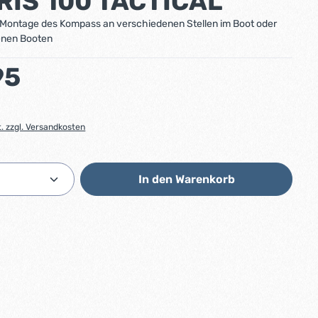
IRIS 100 TACTICAL
 Montage des Kompass an verschiedenen Stellen im Boot oder
enen Booten
:
95
t. zzgl. Versandkosten
Anzahl: Gib den gewünschten Wert ein od
In den Warenkorb