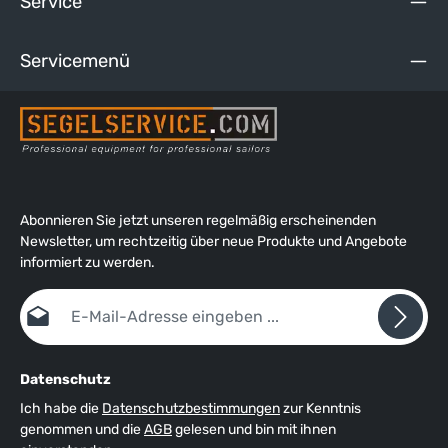
Service
TPU-Armband mit Edelstahlschließe, shock-resistent,
wasserdicht bis 50m. Die ausführliche Bedienungsanleitung
(mehrsprachig) können Sie unter dem Reiter "Media"
Servicemenü
downloaden.
Abonnieren Sie jetzt unseren regelmäßig erscheinenden
Newsletter, um rechtzeitig über neue Produkte und Angebote
informiert zu werden.
E-Mail-Adresse*
Datenschutz
Ich habe die
Datenschutzbestimmungen
zur Kenntnis
genommen und die
AGB
gelesen und bin mit ihnen