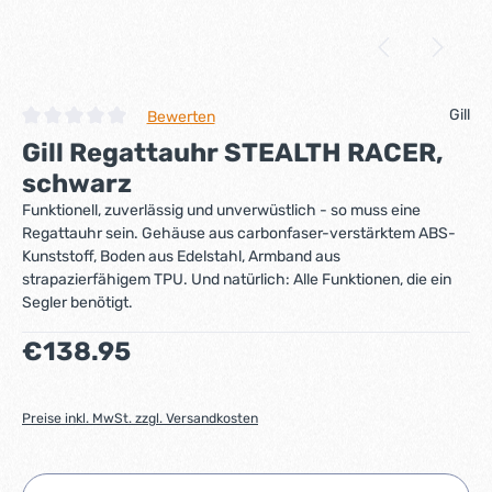
Gill
Bewerten
Durchschnittliche Bewertung von 0 von 5 Sternen
Gill Regattauhr STEALTH RACER,
schwarz
Funktionell, zuverlässig und unverwüstlich - so muss eine
Regattauhr sein. Gehäuse aus carbonfaser-verstärktem ABS-
Kunststoff, Boden aus Edelstahl, Armband aus
strapazierfähigem TPU. Und natürlich: Alle Funktionen, die ein
Segler benötigt.
Regulärer Preis:
€138.95
Preise inkl. MwSt. zzgl. Versandkosten
Produkt Anzahl: Gib den gewünschten Wert ein ode