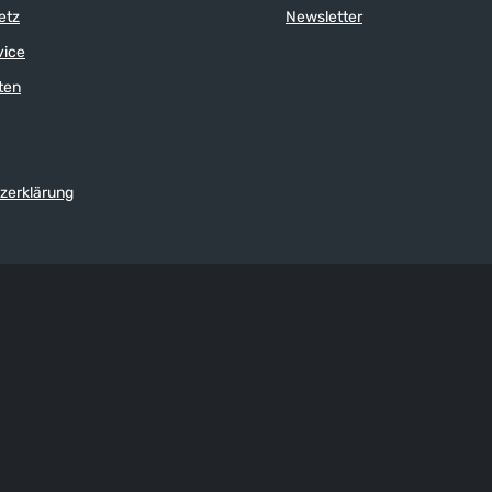
etz
Newsletter
vice
ten
zerklärung