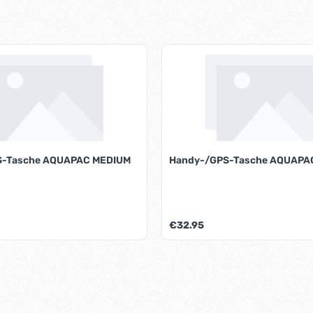
S-Tasche AQUAPAC MEDIUM
Handy-/GPS-Tasche AQUAPA
is:
Regulärer Preis:
€32.95
t Anzahl: Gib den gewünschten Wert ein 
Produkt Anzahl: G