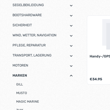
SEGELBEKLEIDUNG
BOOTSHARDWARE
SICHERHEIT
WIND, WETTER, NAVIGATION
PFLEGE, REPARATUR
TRANSPORT, LAGERUNG
Handy-/GP
MOTOREN
MARKEN
Regulärer Pre
€34.95
GILL
Produk
MUSTO
MAGIC MARINE