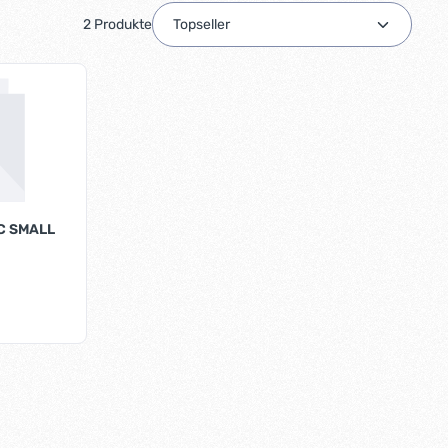
2 Produkte
C SMALL
oder benutze die Schaltflächen um die A
ib den gewünschten Wert ein oder benutz