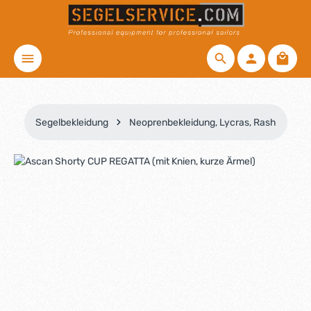
Zum Hauptinhalt springen
Waren
Segelbekleidung
Neoprenbekleidung, Lycras, Rash
Bildergalerie überspringen