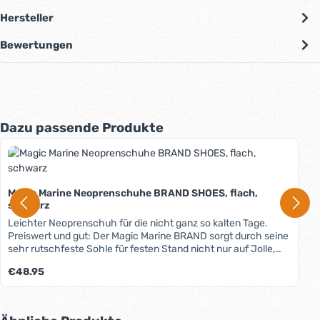
Hersteller
Bewertungen
Produktgalerie überspringen
Dazu passende Produkte
Magic Marine Neoprenschuhe BRAND SHOES, flach,
schwarz
Leichter Neoprenschuh für die nicht ganz so kalten Tage.
Preiswert und gut: Der Magic Marine BRAND sorgt durch seine
sehr rutschfeste Sohle für festen Stand nicht nur auf Jolle,
Katamaran oder Skiff. Auch zum Surfen oder auf dem SUP-
Regulärer Preis:
€48.95
Board ist er super geeignet. Die Sohle ist recht fest, sodass
sich der Druck beim Trapezsegeln gut verteilt. Und beim
Absteigen in flachem Wasser schützt sie vor Steinen, Seeigeln
und Ähnlichem. Das 3mm starke, kaschierte Neopren hat gute
Produktgalerie überspringen