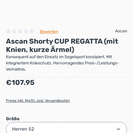
Ascan
Bewerten
Durchschnittliche Bewertung von 0 von 5 Sternen
Ascan Shorty CUP REGATTA (mit
Knien, kurze Ärmel)
Konsequent auf den Einsatz im Segelsport konzipiert. Mit
integriertem Knieschutz. Hervorragendes Preis-/Leistungs-
Verhältnis.
Regulärer Preis:
€107.95
Preise inkl. MwSt. zzgl. Versandkosten
auswählen
Größe