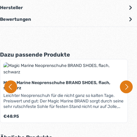
Hersteller
Bewertungen
Produktgalerie überspringen
Dazu passende Produkte
Magic Marine Neoprenschuhe BRAND SHOES, flach,
schwarz
Leichter Neoprenschuh für die nicht ganz so kalten Tage.
Preiswert und gut: Der Magic Marine BRAND sorgt durch seine
sehr rutschfeste Sohle für festen Stand nicht nur auf Jolle,
Katamaran oder Skiff. Auch zum Surfen oder auf dem SUP-
Regulärer Preis:
€48.95
Board ist er super geeignet. Die Sohle ist recht fest, sodass
sich der Druck beim Trapezsegeln gut verteilt. Und beim
Absteigen in flachem Wasser schützt sie vor Steinen, Seeigeln
und Ähnlichem. Das 3mm starke, kaschierte Neopren hat gute
Produktgalerie überspringen