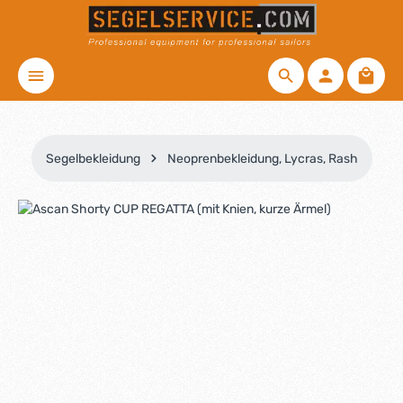
Zum Hauptinhalt springen
Waren
Segelbekleidung
Neoprenbekleidung, Lycras, Rash
Bildergalerie überspringen