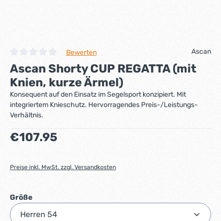
Ascan
Bewerten
Durchschnittliche Bewertung von 0 von 5 Sternen
Ascan Shorty CUP REGATTA (mit
Knien, kurze Ärmel)
Konsequent auf den Einsatz im Segelsport konzipiert. Mit
integriertem Knieschutz. Hervorragendes Preis-/Leistungs-
Verhältnis.
Regulärer Preis:
€107.95
Preise inkl. MwSt. zzgl. Versandkosten
auswählen
Größe