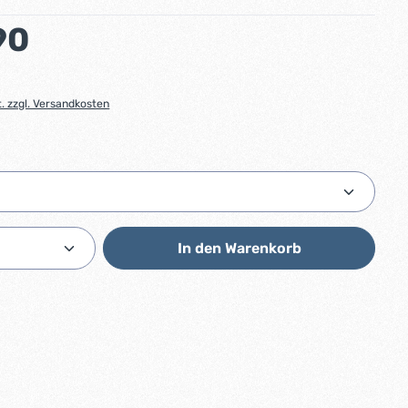
:
90
t. zzgl. Versandkosten
ählen
Anzahl: Gib den gewünschten Wert ein od
In den Warenkorb
1