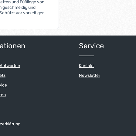
etten und Füßlinge von
n geschmeidig und
Schützt vor vorzeitiger
Ankleben im Sommer und
ter.
Anzahl: Gib den gewünschten Wert ein o
ationen
Service
 Antworten
Kontakt
etz
Newsletter
vice
ten
zerklärung