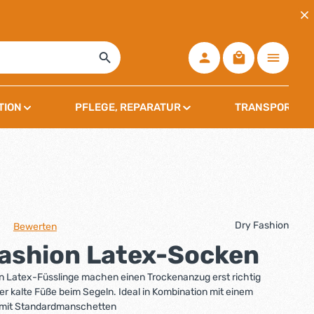
Warenkorb ent
TION
PFLEGE, REPARATUR
TRANSPORT, L
Dry Fashion
Bewerten
che Bewertung von 0 von 5 Sternen
Fashion Latex-Socken
n Latex-Füsslinge machen einen Trockenanzug erst richtig
der kalte Füße beim Segeln. Ideal in Kombination mit einem
mit Standardmanschetten