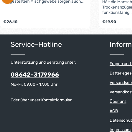
hergestelltem Mischgewebe sorgen auch
Hält die Mansch
bei größtem Schmuddelwetter für warme
Trockenanzüge
Füße und Wohlbehagen.Der Stoff hat einen
funktionsfähig. 
hohen Flor, womit er viel warme Luft
Alterung, vor 
Regulärer Preis:
Regulärer Preis:
€26.10
€19.90
hautnah einschließt. Ideal im Stiefel und im
Anfrieren im Win
Decksschuh.
Produkt 
Service-Hotline
Inform
Unterstützung und Beratung unter:
Fragen und
Batterieges
08642-3179966
Versandser
Mo-Fr. 09:00 - 17:00 Uhr
Versandkos
Oder über unser
Kontaktformular
.
Über uns
AGB
Datenschut
Impressum