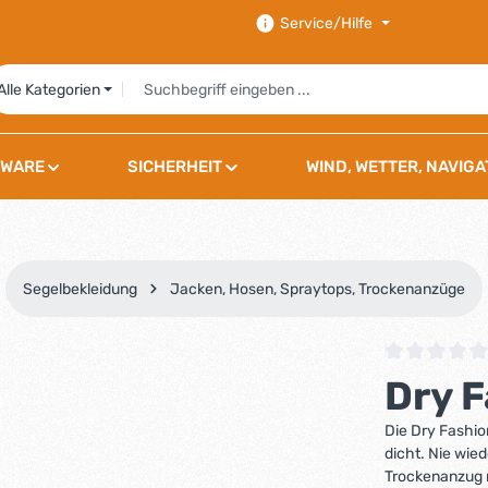
Service/Hilfe
Alle Kategorien
WARE
SICHERHEIT
WIND, WETTER, NAVIGA
Segelbekleidung
Jacken, Hosen, Spraytops, Trockenanzüge
Durchschnittli
Dry 
Die Dry Fashio
dicht. Nie wie
Trockenanzug 