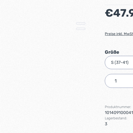
Regulärer Preis
€47.
Preise inkl. MwS
ausw
Größe
Produkt 
Produktnummer:
10140910004
Lagerbestand:
3