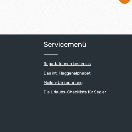
der benutze die Schaltflächen um die An
Servicemenü
Regattatonnen kostenlos
Das int. Flaggenalphabet
Meilen-Umrechnung
Die Urlaubs-Checkliste für Segler